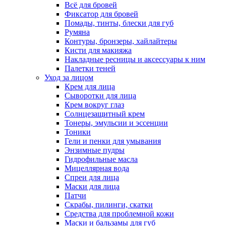
Всё для бровей
Фиксатор для бровей
Помады, тинты, блески для губ
Румяна
Контуры, бронзеры, хайлайтеры
Кисти для макияжа
Накладные ресницы и аксессуары к ним
Палетки теней
Уход за лицом
Крем для лица
Сыворотки для лица
Крем вокруг глаз
Солнцезащитный крем
Тонеры, эмульсии и эссенции
Тоники
Гели и пенки для умывания
Энзимные пудры
Гидрофильные масла
Мицеллярная вода
Спреи для лица
Маски для лица
Патчи
Скрабы, пилинги, скатки
Средства для проблемной кожи
Маски и бальзамы для губ