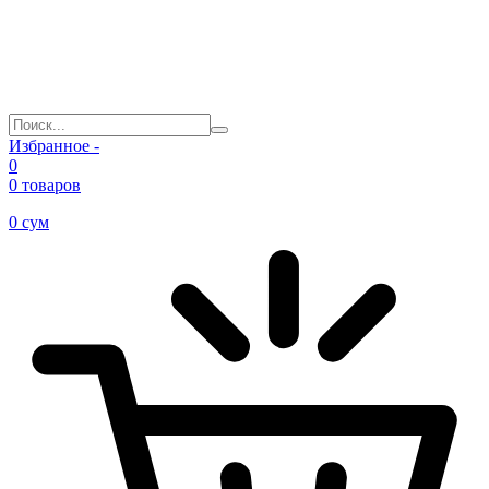
Избранное -
0
0 товаров
0
сум