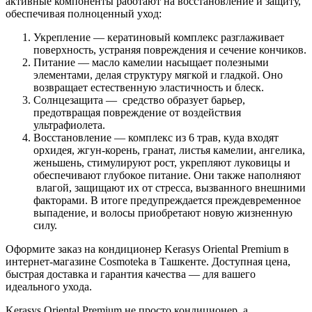
активные компоненты работают на восстановление и защиту,
обеспечивая полноценный уход:
Укрепление — кератиновый комплекс разглаживает
поверхность, устраняя повреждения и сечение кончиков.
Питание — масло камелии насыщает полезными
элементами, делая структуру мягкой и гладкой. Оно
возвращает естественную эластичность и блеск.
Солнцезащита — средство образует барьер,
предотвращая повреждение от воздействия
ультрафиолета.
Восстановление — комплекс из 6 трав, куда входят
орхидея, жгун-корень, гранат, листья камелии, ангелика,
женьшень, стимулируют рост, укрепляют луковицы и
обеспечивают глубокое питание. Они также наполняют
влагой, защищают их от стресса, вызванного внешними
факторами. В итоге предупреждается преждевременное
выпадение, и волосы приобретают новую жизненную
силу.
Оформите заказ на кондиционер Kerasys Oriental Premium в
интернет-магазине Cosmoteka в Ташкенте. Доступная цена,
быстрая доставка и гарантия качества — для вашего
идеального ухода.
Kerasys Oriental Premium не просто кондиционер, а