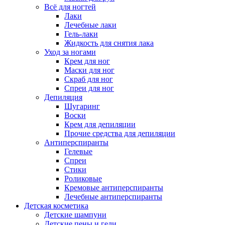
Всё для ногтей
Лаки
Лечебные лаки
Гель-лаки
Жидкость для снятия лака
Уход за ногами
Крем для ног
Маски для ног
Скраб для ног
Спреи для ног
Депиляция
Шугаринг
Воски
Крем для депиляции
Прочие средства для депиляции
Антиперспиранты
Гелевые
Спреи
Стики
Роликовые
Кремовые антиперспиранты
Лечебные антиперспиранты
Детская косметика
Детские шампуни
Детские пены и гели