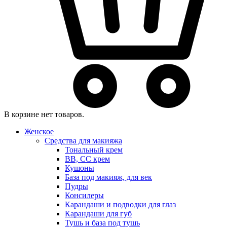
В корзине нет товаров.
Женское
Средства для макияжа
Тональный крем
BB, CC крем
Кушоны
База под макияж, для век
Пудры
Консилеры
Карандаши и подводки для глаз
Карандаши для губ
Тушь и база под тушь