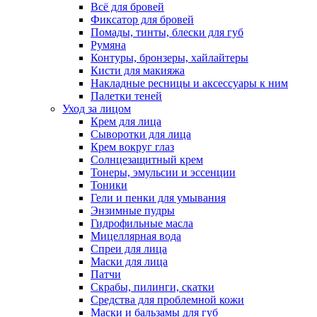
Всё для бровей
Фиксатор для бровей
Помады, тинты, блески для губ
Румяна
Контуры, бронзеры, хайлайтеры
Кисти для макияжа
Накладные ресницы и аксессуары к ним
Палетки теней
Уход за лицом
Крем для лица
Сыворотки для лица
Крем вокруг глаз
Солнцезащитный крем
Тонеры, эмульсии и эссенции
Тоники
Гели и пенки для умывания
Энзимные пудры
Гидрофильные масла
Мицеллярная вода
Спреи для лица
Маски для лица
Патчи
Скрабы, пилинги, скатки
Средства для проблемной кожи
Маски и бальзамы для губ