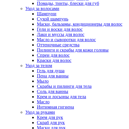
Помады, тинты, блески для губ
Уход за волосами
Шампуни
Сухой шампунь
Маски, бальзамы, кондиционеры для волос
Гели и воски для волос
Лаки и муссы для волос
Масло и сыворотки для волос
Оттеночные средства
Пилинги и скрабы для кожи головы
Спреи для волос
Краски для волос
Уход за телом
Гель для душа
Пена для ванны
Мыло
Скрабы и пилинги для тела
Соль для ванны
Крем и лосьоны для тела
Масло
Интимная гигиена
Уход за руками
Крем для рук
Скраб для рук
Маски для рук