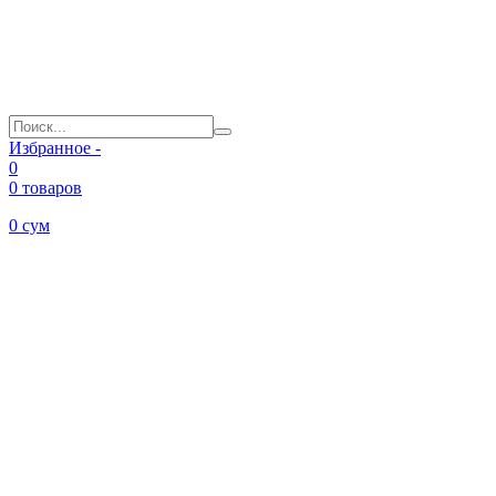
Избранное -
0
0 товаров
0
сум