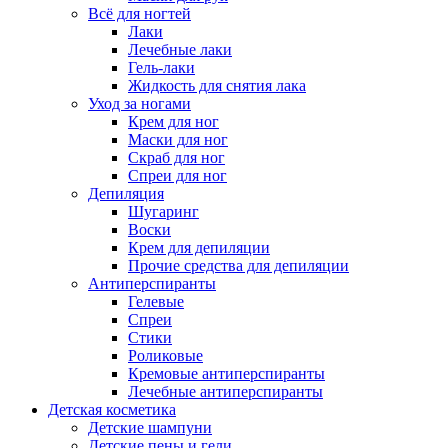
Всё для ногтей
Лаки
Лечебные лаки
Гель-лаки
Жидкость для снятия лака
Уход за ногами
Крем для ног
Маски для ног
Скраб для ног
Спреи для ног
Депиляция
Шугаринг
Воски
Крем для депиляции
Прочие средства для депиляции
Антиперспиранты
Гелевые
Спреи
Стики
Роликовые
Кремовые антиперспиранты
Лечебные антиперспиранты
Детская косметика
Детские шампуни
Детские пены и гели