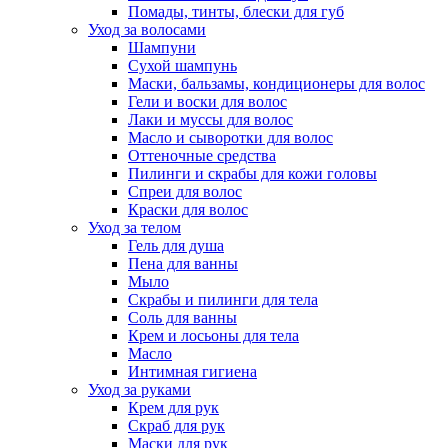
Помады, тинты, блески для губ
Уход за волосами
Шампуни
Сухой шампунь
Маски, бальзамы, кондиционеры для волос
Гели и воски для волос
Лаки и муссы для волос
Масло и сыворотки для волос
Оттеночные средства
Пилинги и скрабы для кожи головы
Спреи для волос
Краски для волос
Уход за телом
Гель для душа
Пена для ванны
Мыло
Скрабы и пилинги для тела
Соль для ванны
Крем и лосьоны для тела
Масло
Интимная гигиена
Уход за руками
Крем для рук
Скраб для рук
Маски для рук