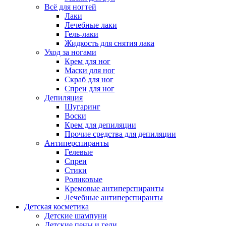
Всё для ногтей
Лаки
Лечебные лаки
Гель-лаки
Жидкость для снятия лака
Уход за ногами
Крем для ног
Маски для ног
Скраб для ног
Спреи для ног
Депиляция
Шугаринг
Воски
Крем для депиляции
Прочие средства для депиляции
Антиперспиранты
Гелевые
Спреи
Стики
Роликовые
Кремовые антиперспиранты
Лечебные антиперспиранты
Детская косметика
Детские шампуни
Детские пены и гели