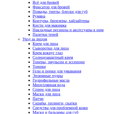
Всё для бровей
Фиксатор для бровей
Помады, тинты, блески для губ
Румяна
Контуры, бронзеры, хайлайтеры
Кисти для макияжа
Накладные ресницы и аксессуары к ним
Палетки теней
Уход за лицом
Крем для лица
Сыворотки для лица
Крем вокруг глаз
Солнцезащитный крем
Тонеры, эмульсии и эссенции
Тоники
Гели и пенки для умывания
Энзимные пудры
Гидрофильные масла
Мицеллярная вода
Спреи для лица
Маски для лица
Патчи
Скрабы, пилинги, скатки
Средства для проблемной кожи
Маски и бальзамы для губ