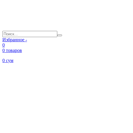
Избранное -
0
0 товаров
0
сум