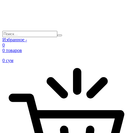
Избранное -
0
0 товаров
0
сум