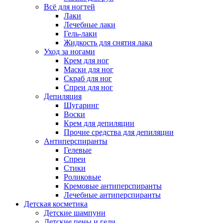
Всё для ногтей
Лаки
Лечебные лаки
Гель-лаки
Жидкость для снятия лака
Уход за ногами
Крем для ног
Маски для ног
Скраб для ног
Спреи для ног
Депиляция
Шугаринг
Воски
Крем для депиляции
Прочие средства для депиляции
Антиперспиранты
Гелевые
Спреи
Стики
Роликовые
Кремовые антиперспиранты
Лечебные антиперспиранты
Детская косметика
Детские шампуни
Детские пены и гели