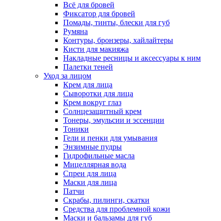
Всё для бровей
Фиксатор для бровей
Помады, тинты, блески для губ
Румяна
Контуры, бронзеры, хайлайтеры
Кисти для макияжа
Накладные ресницы и аксессуары к ним
Палетки теней
Уход за лицом
Крем для лица
Сыворотки для лица
Крем вокруг глаз
Солнцезащитный крем
Тонеры, эмульсии и эссенции
Тоники
Гели и пенки для умывания
Энзимные пудры
Гидрофильные масла
Мицеллярная вода
Спреи для лица
Маски для лица
Патчи
Скрабы, пилинги, скатки
Средства для проблемной кожи
Маски и бальзамы для губ