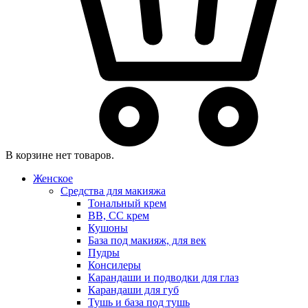
В корзине нет товаров.
Женское
Средства для макияжа
Тональный крем
BB, CC крем
Кушоны
База под макияж, для век
Пудры
Консилеры
Карандаши и подводки для глаз
Карандаши для губ
Тушь и база под тушь