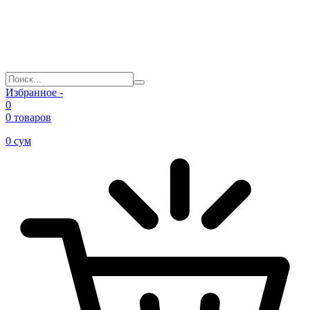
Избранное -
0
0 товаров
0
сум