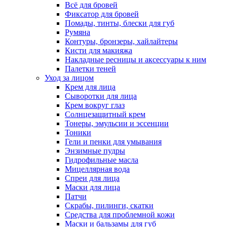
Всё для бровей
Фиксатор для бровей
Помады, тинты, блески для губ
Румяна
Контуры, бронзеры, хайлайтеры
Кисти для макияжа
Накладные ресницы и аксессуары к ним
Палетки теней
Уход за лицом
Крем для лица
Сыворотки для лица
Крем вокруг глаз
Солнцезащитный крем
Тонеры, эмульсии и эссенции
Тоники
Гели и пенки для умывания
Энзимные пудры
Гидрофильные масла
Мицеллярная вода
Спреи для лица
Маски для лица
Патчи
Скрабы, пилинги, скатки
Средства для проблемной кожи
Маски и бальзамы для губ