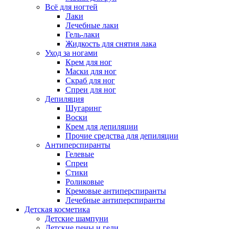
Всё для ногтей
Лаки
Лечебные лаки
Гель-лаки
Жидкость для снятия лака
Уход за ногами
Крем для ног
Маски для ног
Скраб для ног
Спреи для ног
Депиляция
Шугаринг
Воски
Крем для депиляции
Прочие средства для депиляции
Антиперспиранты
Гелевые
Спреи
Стики
Роликовые
Кремовые антиперспиранты
Лечебные антиперспиранты
Детская косметика
Детские шампуни
Детские пены и гели