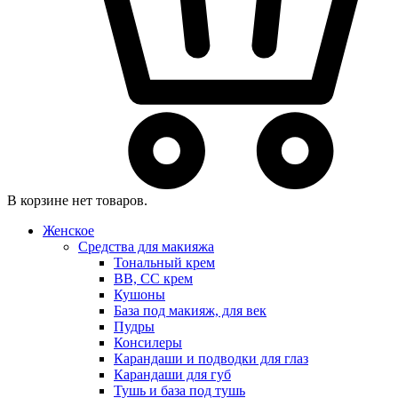
В корзине нет товаров.
Женское
Средства для макияжа
Тональный крем
BB, CC крем
Кушоны
База под макияж, для век
Пудры
Консилеры
Карандаши и подводки для глаз
Карандаши для губ
Тушь и база под тушь