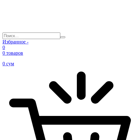
Избранное -
0
0 товаров
0
сум