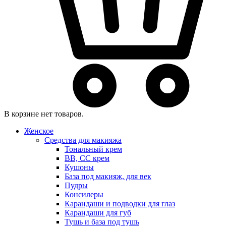
В корзине нет товаров.
Женское
Средства для макияжа
Тональный крем
BB, CC крем
Кушоны
База под макияж, для век
Пудры
Консилеры
Карандаши и подводки для глаз
Карандаши для губ
Тушь и база под тушь