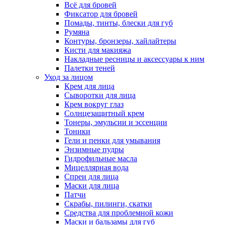
Всё для бровей
Фиксатор для бровей
Помады, тинты, блески для губ
Румяна
Контуры, бронзеры, хайлайтеры
Кисти для макияжа
Накладные ресницы и аксессуары к ним
Палетки теней
Уход за лицом
Крем для лица
Сыворотки для лица
Крем вокруг глаз
Солнцезащитный крем
Тонеры, эмульсии и эссенции
Тоники
Гели и пенки для умывания
Энзимные пудры
Гидрофильные масла
Мицеллярная вода
Спреи для лица
Маски для лица
Патчи
Скрабы, пилинги, скатки
Средства для проблемной кожи
Маски и бальзамы для губ