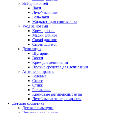
Всё для ногтей
Лаки
Лечебные лаки
Гель-лаки
Жидкость для снятия лака
Уход за ногами
Крем для ног
Маски для ног
Скраб для ног
Спреи для ног
Депиляция
Шугаринг
Воски
Крем для депиляции
Прочие средства для депиляции
Антиперспиранты
Гелевые
Спреи
Стики
Роликовые
Кремовые антиперспиранты
Лечебные антиперспиранты
Детская косметика
Детские шампуни
Детские пены и гели