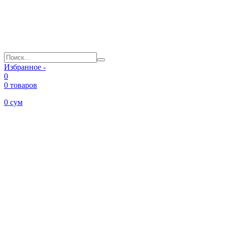
Избранное -
0
0 товаров
0
сум