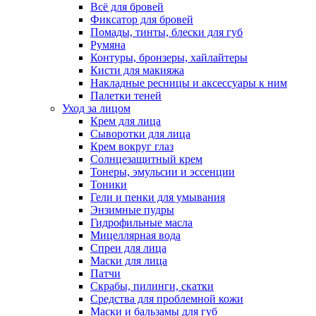
Всё для бровей
Фиксатор для бровей
Помады, тинты, блески для губ
Румяна
Контуры, бронзеры, хайлайтеры
Кисти для макияжа
Накладные ресницы и аксессуары к ним
Палетки теней
Уход за лицом
Крем для лица
Сыворотки для лица
Крем вокруг глаз
Солнцезащитный крем
Тонеры, эмульсии и эссенции
Тоники
Гели и пенки для умывания
Энзимные пудры
Гидрофильные масла
Мицеллярная вода
Спреи для лица
Маски для лица
Патчи
Скрабы, пилинги, скатки
Средства для проблемной кожи
Маски и бальзамы для губ