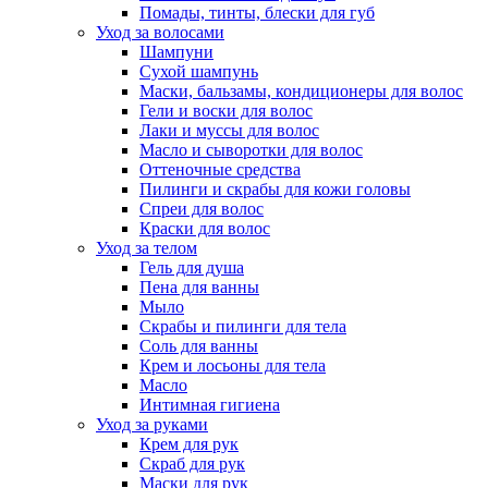
Помады, тинты, блески для губ
Уход за волосами
Шампуни
Сухой шампунь
Маски, бальзамы, кондиционеры для волос
Гели и воски для волос
Лаки и муссы для волос
Масло и сыворотки для волос
Оттеночные средства
Пилинги и скрабы для кожи головы
Спреи для волос
Краски для волос
Уход за телом
Гель для душа
Пена для ванны
Мыло
Скрабы и пилинги для тела
Соль для ванны
Крем и лосьоны для тела
Масло
Интимная гигиена
Уход за руками
Крем для рук
Скраб для рук
Маски для рук