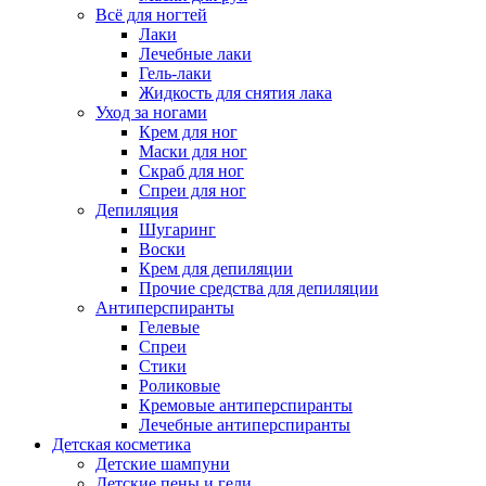
Всё для ногтей
Лаки
Лечебные лаки
Гель-лаки
Жидкость для снятия лака
Уход за ногами
Крем для ног
Маски для ног
Скраб для ног
Спреи для ног
Депиляция
Шугаринг
Воски
Крем для депиляции
Прочие средства для депиляции
Антиперспиранты
Гелевые
Спреи
Стики
Роликовые
Кремовые антиперспиранты
Лечебные антиперспиранты
Детская косметика
Детские шампуни
Детские пены и гели