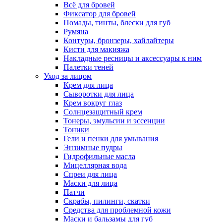
Всё для бровей
Фиксатор для бровей
Помады, тинты, блески для губ
Румяна
Контуры, бронзеры, хайлайтеры
Кисти для макияжа
Накладные ресницы и аксессуары к ним
Палетки теней
Уход за лицом
Крем для лица
Сыворотки для лица
Крем вокруг глаз
Солнцезащитный крем
Тонеры, эмульсии и эссенции
Тоники
Гели и пенки для умывания
Энзимные пудры
Гидрофильные масла
Мицеллярная вода
Спреи для лица
Маски для лица
Патчи
Скрабы, пилинги, скатки
Средства для проблемной кожи
Маски и бальзамы для губ