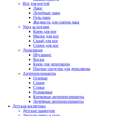
Всё для ногтей
Лаки
Лечебные лаки
Гель-лаки
Жидкость для снятия лака
Уход за ногами
Крем для ног
Маски для ног
Скраб для ног
Спреи для ног
Депиляция
Шугаринг
Воски
Крем для депиляции
Прочие средства для депиляции
Антиперспиранты
Гелевые
Спреи
Стики
Роликовые
Кремовые антиперспиранты
Лечебные антиперспиранты
Детская косметика
Детские шампуни
Детские пены и гели