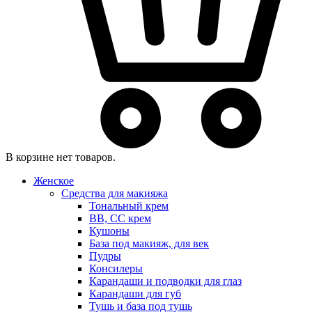
В корзине нет товаров.
Женское
Средства для макияжа
Тональный крем
BB, CC крем
Кушоны
База под макияж, для век
Пудры
Консилеры
Карандаши и подводки для глаз
Карандаши для губ
Тушь и база под тушь