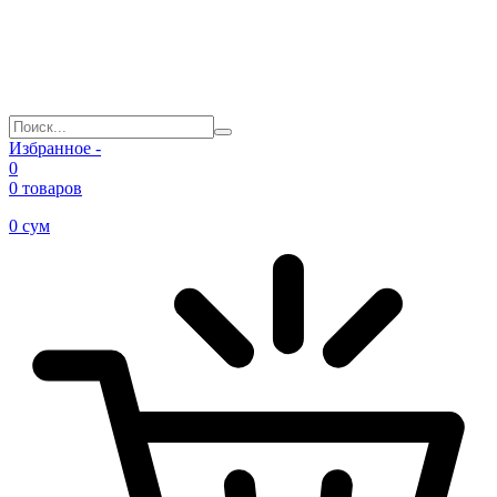
Избранное -
0
0 товаров
0
сум