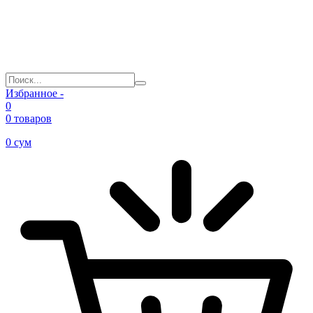
Избранное -
0
0 товаров
0
сум