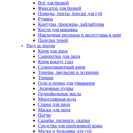
Всё для бровей
Фиксатор для бровей
Помады, тинты, блески для губ
Румяна
Контуры, бронзеры, хайлайтеры
Кисти для макияжа
Накладные ресницы и аксессуары к ним
Палетки теней
Уход за лицом
Крем для лица
Сыворотки для лица
Крем вокруг глаз
Солнцезащитный крем
Тонеры, эмульсии и эссенции
Тоники
Гели и пенки для умывания
Энзимные пудры
Гидрофильные масла
Мицеллярная вода
Спреи для лица
Маски для лица
Патчи
Скрабы, пилинги, скатки
Средства для проблемной кожи
Маски и бальзамы для губ