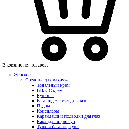
В корзине нет товаров.
Женское
Средства для макияжа
Тональный крем
BB, CC крем
Кушоны
База под макияж, для век
Пудры
Консилеры
Карандаши и подводки для глаз
Карандаши для губ
Тушь и база под тушь