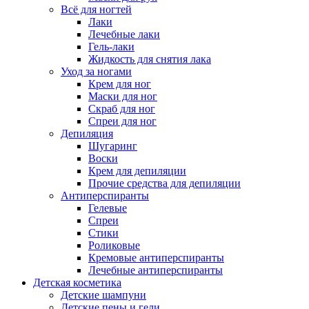
Всё для ногтей
Лаки
Лечебные лаки
Гель-лаки
Жидкость для снятия лака
Уход за ногами
Крем для ног
Маски для ног
Скраб для ног
Спреи для ног
Депиляция
Шугаринг
Воски
Крем для депиляции
Прочие средства для депиляции
Антиперспиранты
Гелевые
Спреи
Стики
Роликовые
Кремовые антиперспиранты
Лечебные антиперспиранты
Детская косметика
Детские шампуни
Детские пены и гели