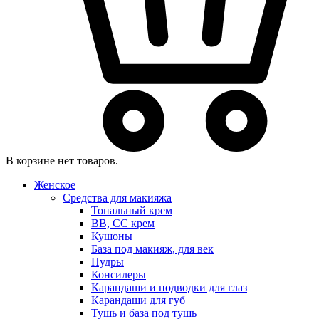
В корзине нет товаров.
Женское
Средства для макияжа
Тональный крем
BB, CC крем
Кушоны
База под макияж, для век
Пудры
Консилеры
Карандаши и подводки для глаз
Карандаши для губ
Тушь и база под тушь