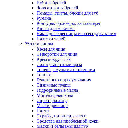
Всё для бровей
Фиксатор для бровей
Помады, тинты, блески для губ
Румяна
Контуры, бронзеры, хайлайтеры
Кисти для макияжа
Накладные ресницы и аксессуары к ним
Палетки теней
Уход за лицом
Крем для лица
Сыворотки для лица
Крем вокруг глаз
Солнцезащитный крем
Тонеры, эмульсии и эссенции
Тоники
Гели и пенки для умывания
Энзимные пудры
Гидрофильные масла
Мицеллярная вода
Спреи для лица
Маски для лица
Патчи
Скрабы, пилинги, скатки
Средства для проблемной кожи
Маски и бальзамы для губ