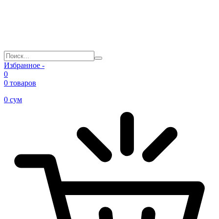
Избранное -
0
0 товаров
0
сум