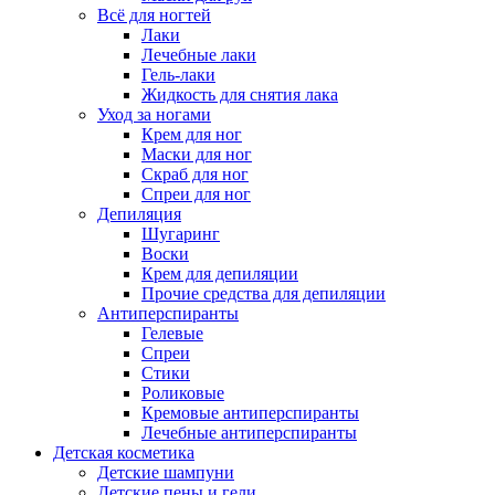
Всё для ногтей
Лаки
Лечебные лаки
Гель-лаки
Жидкость для снятия лака
Уход за ногами
Крем для ног
Маски для ног
Скраб для ног
Спреи для ног
Депиляция
Шугаринг
Воски
Крем для депиляции
Прочие средства для депиляции
Антиперспиранты
Гелевые
Спреи
Стики
Роликовые
Кремовые антиперспиранты
Лечебные антиперспиранты
Детская косметика
Детские шампуни
Детские пены и гели