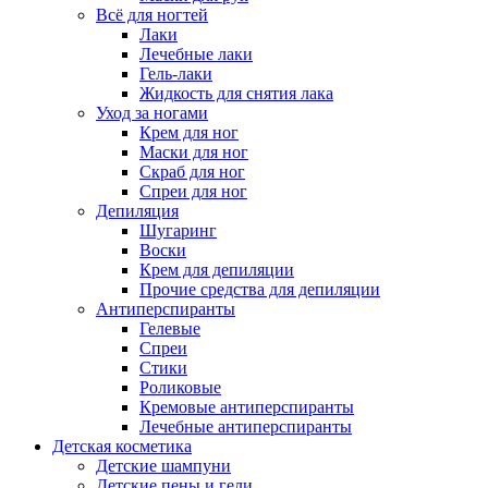
Всё для ногтей
Лаки
Лечебные лаки
Гель-лаки
Жидкость для снятия лака
Уход за ногами
Крем для ног
Маски для ног
Скраб для ног
Спреи для ног
Депиляция
Шугаринг
Воски
Крем для депиляции
Прочие средства для депиляции
Антиперспиранты
Гелевые
Спреи
Стики
Роликовые
Кремовые антиперспиранты
Лечебные антиперспиранты
Детская косметика
Детские шампуни
Детские пены и гели