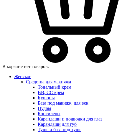
В корзине нет товаров.
Женское
Средства для макияжа
Тональный крем
BB, CC крем
Кушоны
База под макияж, для век
Пудры
Консилеры
Карандаши и подводки для глаз
Карандаши для губ
Тушь и база под тушь