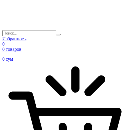
Избранное -
0
0 товаров
0
сум