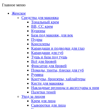
Главное меню
Женское
Средства для макияжа
Тональный крем
BB, CC крем
Кушоны
База под макияж, для век
Пудры
Консилеры
Карандаши и подводки для глаз
Карандаши для губ
Тушь и база под тушь
Всё для бровей
Фиксатор для бровей
Помады, тинты, блески для губ
Румяна
Контуры, бронзеры, хайлайтеры
Кисти для макияжа
Накладные ресницы и аксессуары к ним
Палетки теней
Уход за лицом
Крем для лица
Сыворотки для лица