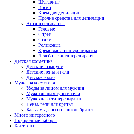
Шугаринг
Воски
Крем для депиляции
Прочие средства для депиляции
Антиперспиранты
Гелевые
Спреи
Стики
Роликовые
Кремовые антиперспиранты
Лечебные антиперспиранты
Детская косметика
Детские шампуни
Детские пены и гели
Детское мыло
Мужская косметика
Уходы за лицом для мужчин
Мужские шампуни и гели
Мужские антиперспиранты
Пены, гели для бритья
Бальзамы, лосьоны после бритья
Много интересного
Подарочные наборы
Контакты