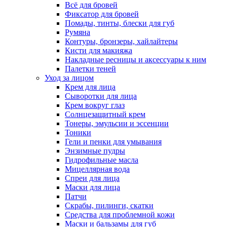
Всё для бровей
Фиксатор для бровей
Помады, тинты, блески для губ
Румяна
Контуры, бронзеры, хайлайтеры
Кисти для макияжа
Накладные ресницы и аксессуары к ним
Палетки теней
Уход за лицом
Крем для лица
Сыворотки для лица
Крем вокруг глаз
Солнцезащитный крем
Тонеры, эмульсии и эссенции
Тоники
Гели и пенки для умывания
Энзимные пудры
Гидрофильные масла
Мицеллярная вода
Спреи для лица
Маски для лица
Патчи
Скрабы, пилинги, скатки
Средства для проблемной кожи
Маски и бальзамы для губ