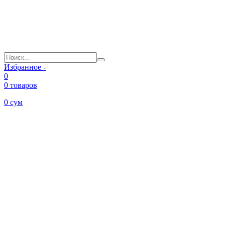
Избранное -
0
0 товаров
0
сум