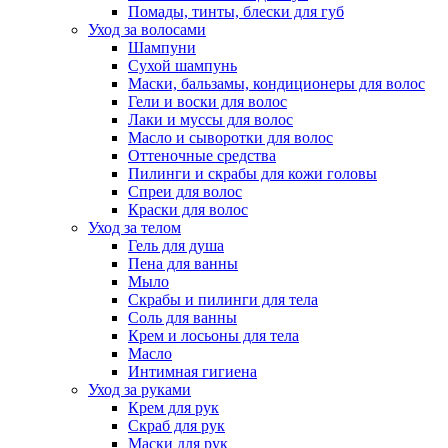
Помады, тинты, блески для губ
Уход за волосами
Шампуни
Сухой шампунь
Маски, бальзамы, кондиционеры для волос
Гели и воски для волос
Лаки и муссы для волос
Масло и сыворотки для волос
Оттеночные средства
Пилинги и скрабы для кожи головы
Спреи для волос
Краски для волос
Уход за телом
Гель для душа
Пена для ванны
Мыло
Скрабы и пилинги для тела
Соль для ванны
Крем и лосьоны для тела
Масло
Интимная гигиена
Уход за руками
Крем для рук
Скраб для рук
Маски для рук