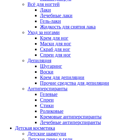
Всё для ногтей
Лаки
Лечебные лаки
Гель-лаки
Жидкость для снятия лака
Уход за ногами
Крем для ног
Маски для ног
Скраб для ног
Спреи для ног
Депиляция
Шугаринг
Воски
Крем для депиляции
Прочие средства для депиляции
Антиперспиранты
Гелевые
Спреи
Стики
Роликовые
Кремовые антиперспиранты
Лечебные антиперспиранты
Детская косметика
Детские шампуни
Детские пены и гели