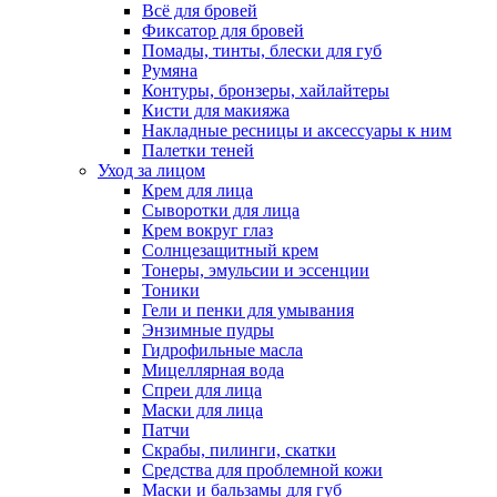
Всё для бровей
Фиксатор для бровей
Помады, тинты, блески для губ
Румяна
Контуры, бронзеры, хайлайтеры
Кисти для макияжа
Накладные ресницы и аксессуары к ним
Палетки теней
Уход за лицом
Крем для лица
Сыворотки для лица
Крем вокруг глаз
Солнцезащитный крем
Тонеры, эмульсии и эссенции
Тоники
Гели и пенки для умывания
Энзимные пудры
Гидрофильные масла
Мицеллярная вода
Спреи для лица
Маски для лица
Патчи
Скрабы, пилинги, скатки
Средства для проблемной кожи
Маски и бальзамы для губ