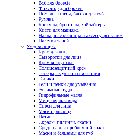
Всё для бровей
Фиксатор для бровей
Помады, тинты, блески для губ
Румяна
Контуры, бронзеры, хайлайтеры
Кисти для макияжа
Накладные ресницы и аксессуары к ним
Палетки теней
Уход за лицом
Крем для лица
Сыворотки для лица
Крем вокруг глаз
Солнцезащитный крем
Тонеры, эмульсии и эссенции
Тоники
Гели и пенки для умывания
Энзимные пудры
Гидрофильные масла
Мицеллярная вода
Спреи для лица
Маски для лица
Патчи
Скрабы, пилинги, скатки
Средства для проблемной кожи
Маски и бальзамы для губ