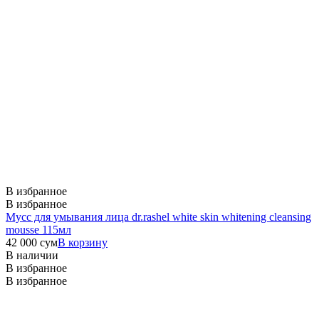
В избранное
В избранное
Мусс для умывания лица dr.rashel white skin whitening cleansing
mousse 115мл
42 000
сум
В корзину
В наличии
В избранное
В избранное