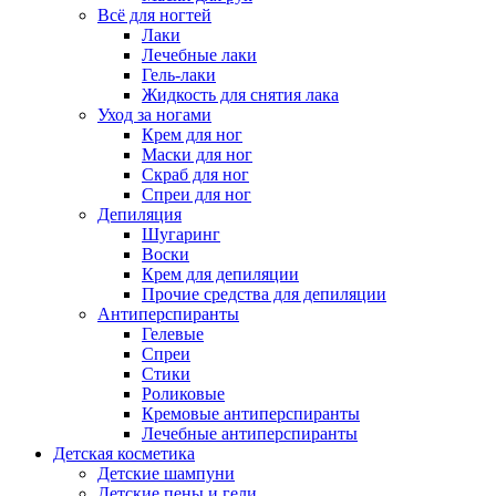
Всё для ногтей
Лаки
Лечебные лаки
Гель-лаки
Жидкость для снятия лака
Уход за ногами
Крем для ног
Маски для ног
Скраб для ног
Спреи для ног
Депиляция
Шугаринг
Воски
Крем для депиляции
Прочие средства для депиляции
Антиперспиранты
Гелевые
Спреи
Стики
Роликовые
Кремовые антиперспиранты
Лечебные антиперспиранты
Детская косметика
Детские шампуни
Детские пены и гели