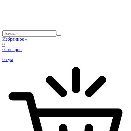
Избранное -
0
0 товаров
0
сум