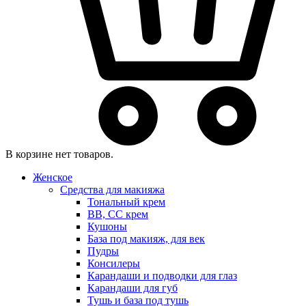
В корзине нет товаров.
Женское
Средства для макияжа
Тональный крем
BB, CC крем
Кушоны
База под макияж, для век
Пудры
Консилеры
Карандаши и подводки для глаз
Карандаши для губ
Тушь и база под тушь