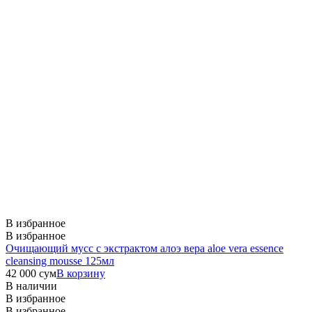
В избранное
В избранное
Очищающий мусс с экстрактом алоэ вера
aloe vera essence
cleansing mousse 125мл
42 000
сум
В корзину
В наличии
В избранное
В избранное