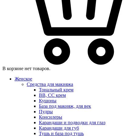
В корзине нет товаров.
Женское
Средства для макияжа
Тональный крем
BB, CC крем
Кушоны
База под макияж, для век
Пудры
Консилеры
Карандаши и подводки для глаз
Карандаши для губ
Тушь и база под тушь