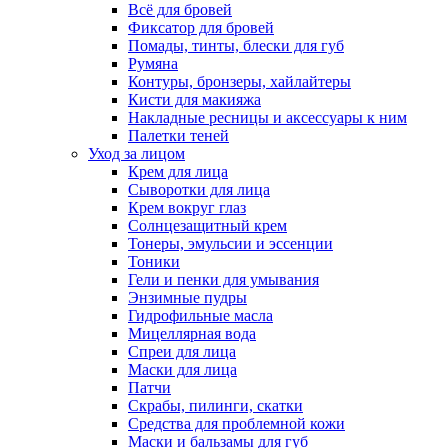
Всё для бровей
Фиксатор для бровей
Помады, тинты, блески для губ
Румяна
Контуры, бронзеры, хайлайтеры
Кисти для макияжа
Накладные ресницы и аксессуары к ним
Палетки теней
Уход за лицом
Крем для лица
Сыворотки для лица
Крем вокруг глаз
Солнцезащитный крем
Тонеры, эмульсии и эссенции
Тоники
Гели и пенки для умывания
Энзимные пудры
Гидрофильные масла
Мицеллярная вода
Спреи для лица
Маски для лица
Патчи
Скрабы, пилинги, скатки
Средства для проблемной кожи
Маски и бальзамы для губ