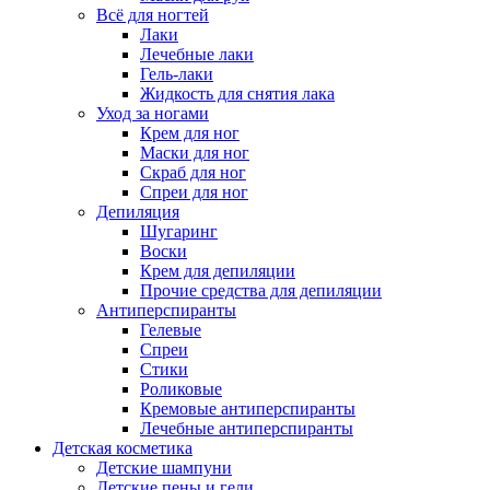
Всё для ногтей
Лаки
Лечебные лаки
Гель-лаки
Жидкость для снятия лака
Уход за ногами
Крем для ног
Маски для ног
Скраб для ног
Спреи для ног
Депиляция
Шугаринг
Воски
Крем для депиляции
Прочие средства для депиляции
Антиперспиранты
Гелевые
Спреи
Стики
Роликовые
Кремовые антиперспиранты
Лечебные антиперспиранты
Детская косметика
Детские шампуни
Детские пены и гели