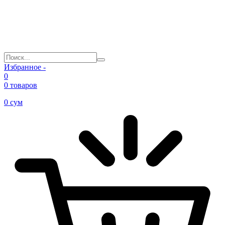
Избранное -
0
0 товаров
0
сум