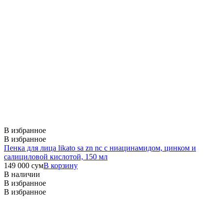
В избранное
В избранное
Пенка для лица likato sa zn nc с ниацинамидом, цинком и
салициловой кислотой, 150 мл
149 000
сум
В корзину
В наличии
В избранное
В избранное