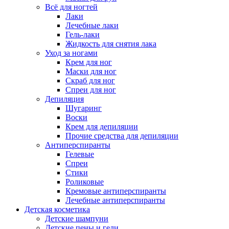
Всё для ногтей
Лаки
Лечебные лаки
Гель-лаки
Жидкость для снятия лака
Уход за ногами
Крем для ног
Маски для ног
Скраб для ног
Спреи для ног
Депиляция
Шугаринг
Воски
Крем для депиляции
Прочие средства для депиляции
Антиперспиранты
Гелевые
Спреи
Стики
Роликовые
Кремовые антиперспиранты
Лечебные антиперспиранты
Детская косметика
Детские шампуни
Детские пены и гели