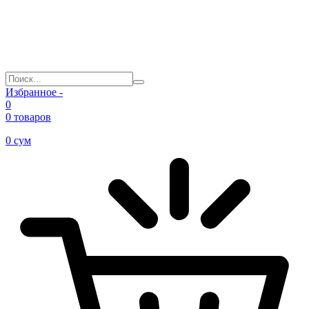
Избранное -
0
0 товаров
0
сум