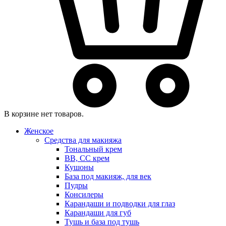
В корзине нет товаров.
Женское
Средства для макияжа
Тональный крем
BB, CC крем
Кушоны
База под макияж, для век
Пудры
Консилеры
Карандаши и подводки для глаз
Карандаши для губ
Тушь и база под тушь