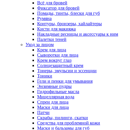
Всё для бровей
Фиксатор для бровей
Помады, тинты, блески для губ
Румяна
Контуры, бронзеры, хайлайтеры
Кисти для макияжа
Накладные ресницы и аксессуары к ним
Палетки теней
Уход за лицом
Крем для лица
Сыворотки для лица
Крем вокруг глаз
Солнцезащитный крем
Тонеры, эмульсии и эссенции
Тоники
Гели и пенки для умывания
Энзимные пудры
Гидрофильные масла
Мицеллярная вода
Спреи для лица
Маски для лица
Патчи
Скрабы, пилинги, скатки
Средства для проблемной кожи
Маски и бальзамы для губ