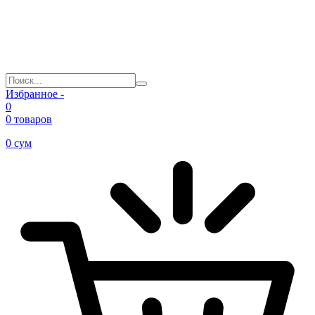
Избранное -
0
0 товаров
0
сум