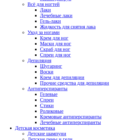
Всё для ногтей
Лаки
Лечебные лаки
Гель-лаки
Жидкость для снятия лака
Уход за ногами
Крем для ног
Маски для ног
Скраб для ног
Спреи для ног
Депиляция
Шугаринг
Воски
Крем для депиляции
Прочие средства для депиляции
Антиперспиранты
Гелевые
Спреи
Стики
Роликовые
Кремовые антиперспиранты
Лечебные антиперспиранты
Детская косметика
Детские шампуни
Детские пены и гели