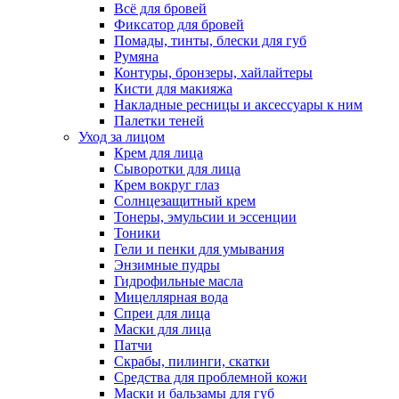
Всё для бровей
Фиксатор для бровей
Помады, тинты, блески для губ
Румяна
Контуры, бронзеры, хайлайтеры
Кисти для макияжа
Накладные ресницы и аксессуары к ним
Палетки теней
Уход за лицом
Крем для лица
Сыворотки для лица
Крем вокруг глаз
Солнцезащитный крем
Тонеры, эмульсии и эссенции
Тоники
Гели и пенки для умывания
Энзимные пудры
Гидрофильные масла
Мицеллярная вода
Спреи для лица
Маски для лица
Патчи
Скрабы, пилинги, скатки
Средства для проблемной кожи
Маски и бальзамы для губ