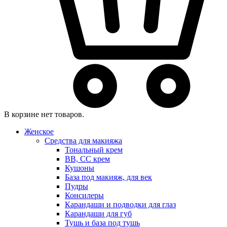
В корзине нет товаров.
Женское
Средства для макияжа
Тональный крем
BB, CC крем
Кушоны
База под макияж, для век
Пудры
Консилеры
Карандаши и подводки для глаз
Карандаши для губ
Тушь и база под тушь