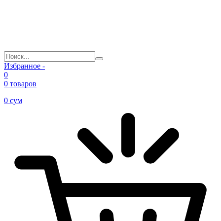
Избранное -
0
0 товаров
0
сум