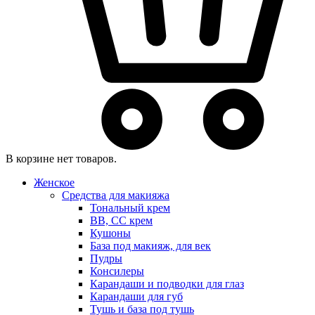
В корзине нет товаров.
Женское
Средства для макияжа
Тональный крем
BB, CC крем
Кушоны
База под макияж, для век
Пудры
Консилеры
Карандаши и подводки для глаз
Карандаши для губ
Тушь и база под тушь