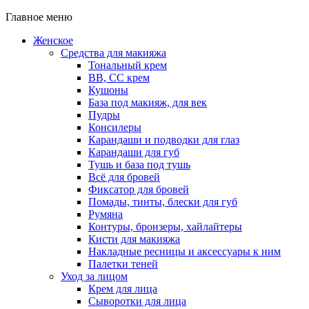
Главное меню
Женское
Средства для макияжа
Тональный крем
BB, CC крем
Кушоны
База под макияж, для век
Пудры
Консилеры
Карандаши и подводки для глаз
Карандаши для губ
Тушь и база под тушь
Всё для бровей
Фиксатор для бровей
Помады, тинты, блески для губ
Румяна
Контуры, бронзеры, хайлайтеры
Кисти для макияжа
Накладные ресницы и аксессуары к ним
Палетки теней
Уход за лицом
Крем для лица
Сыворотки для лица