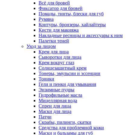
Всё для бровей
Фиксатор для бровей
Помады, тинты, блески для губ
Румяна
Контуры, бронзеры, хайлайтеры
Кисти для макияжа
Накладные ресницы и аксессуары к ним
Палетки теней
Уход за лицом
Крем для лица
Сыворотки для лица
Крем вокруг глаз
Солнцезащитный крем
Тонеры, эмульсии и эссенции
Тоники
Гели и пенки для умывания
Энзимные пудры
Гидрофильные масла
Мицеллярная вода
Спреи для лица
Маски для лица
Патчи
Скрабы, пилинги, скатки
Средства для проблемной кожи
Маски и бальзамы для губ