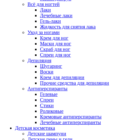
Всё для ногтей
Лаки
Лечебные лаки
Гель-лаки
Жидкость для снятия лака
Уход за ногами
Крем для ног
Маски для ног
Скраб для ног
Спреи для ног
Депиляция
Шугаринг
Воски
Крем для депиляции
Прочие средства для депиляции
Антиперспиранты
Гелевые
Спреи
Стики
Роликовые
Кремовые антиперспиранты
Лечебные антиперспиранты
Детская косметика
Детские шампуни
Детские пены и гели