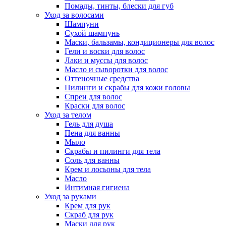
Помады, тинты, блески для губ
Уход за волосами
Шампуни
Сухой шампунь
Маски, бальзамы, кондиционеры для волос
Гели и воски для волос
Лаки и муссы для волос
Масло и сыворотки для волос
Оттеночные средства
Пилинги и скрабы для кожи головы
Спреи для волос
Краски для волос
Уход за телом
Гель для душа
Пена для ванны
Мыло
Скрабы и пилинги для тела
Соль для ванны
Крем и лосьоны для тела
Масло
Интимная гигиена
Уход за руками
Крем для рук
Скраб для рук
Маски для рук