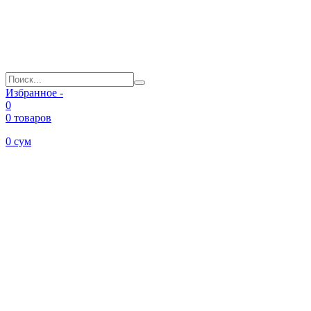
Избранное -
0
0 товаров
0
сум