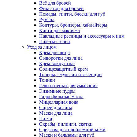
Всё для бровей
Фиксатор для бровей
Помады, тинты, блески для губ
Румяна
Контуры, бронзеры, хайлайтеры
Кисти для макияжа
Накладные ресницы и аксессуары к ним
Палетки теней
Уход за лицом
Крем для лица
Сыворотки для лица
Крем вокруг глаз
Солнцезащитный крем
Тонеры, эмульсии и эссенции
Тоники
Гели и пенки для умывания
Энзимные пудры
Гидрофильные масла
Мицеллярная вода
Спреи для лица
Маски для лица
Патчи
Скрабы, пилинги, скатки
Средства для проблемной кожи
Маски и бальзамы для губ