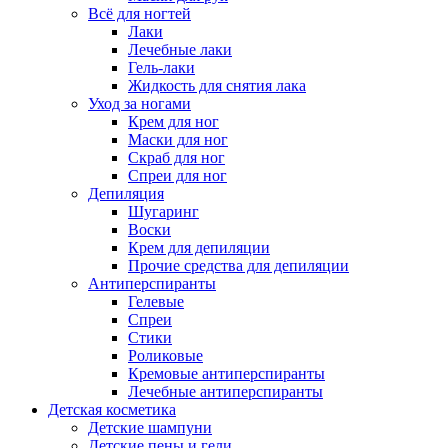
Всё для ногтей
Лаки
Лечебные лаки
Гель-лаки
Жидкость для снятия лака
Уход за ногами
Крем для ног
Маски для ног
Скраб для ног
Спреи для ног
Депиляция
Шугаринг
Воски
Крем для депиляции
Прочие средства для депиляции
Антиперспиранты
Гелевые
Спреи
Стики
Роликовые
Кремовые антиперспиранты
Лечебные антиперспиранты
Детская косметика
Детские шампуни
Детские пены и гели