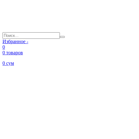
Избранное -
0
0 товаров
0
сум