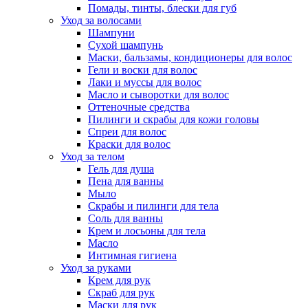
Помады, тинты, блески для губ
Уход за волосами
Шампуни
Сухой шампунь
Маски, бальзамы, кондиционеры для волос
Гели и воски для волос
Лаки и муссы для волос
Масло и сыворотки для волос
Оттеночные средства
Пилинги и скрабы для кожи головы
Спреи для волос
Краски для волос
Уход за телом
Гель для душа
Пена для ванны
Мыло
Скрабы и пилинги для тела
Соль для ванны
Крем и лосьоны для тела
Масло
Интимная гигиена
Уход за руками
Крем для рук
Скраб для рук
Маски для рук