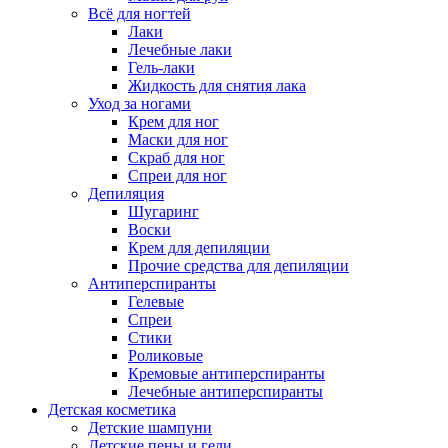
Всё для ногтей
Лаки
Лечебные лаки
Гель-лаки
Жидкость для снятия лака
Уход за ногами
Крем для ног
Маски для ног
Скраб для ног
Спреи для ног
Депиляция
Шугаринг
Воски
Крем для депиляции
Прочие средства для депиляции
Антиперспиранты
Гелевые
Спреи
Стики
Роликовые
Кремовые антиперспиранты
Лечебные антиперспиранты
Детская косметика
Детские шампуни
Детские пены и гели