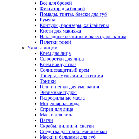
Всё для бровей
Фиксатор для бровей
Помады, тинты, блески для губ
Румяна
Контуры, бронзеры, хайлайтеры
Кисти для макияжа
Накладные ресницы и аксессуары к ним
Палетки теней
Уход за лицом
Крем для лица
Сыворотки для лица
Крем вокруг глаз
Солнцезащитный крем
Тонеры, эмульсии и эссенции
Тоники
Гели и пенки для умывания
Энзимные пудры
Гидрофильные масла
Мицеллярная вода
Спреи для лица
Маски для лица
Патчи
Скрабы, пилинги, скатки
Средства для проблемной кожи
Маски и бальзамы для губ