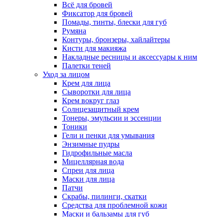
Всё для бровей
Фиксатор для бровей
Помады, тинты, блески для губ
Румяна
Контуры, бронзеры, хайлайтеры
Кисти для макияжа
Накладные ресницы и аксессуары к ним
Палетки теней
Уход за лицом
Крем для лица
Сыворотки для лица
Крем вокруг глаз
Солнцезащитный крем
Тонеры, эмульсии и эссенции
Тоники
Гели и пенки для умывания
Энзимные пудры
Гидрофильные масла
Мицеллярная вода
Спреи для лица
Маски для лица
Патчи
Скрабы, пилинги, скатки
Средства для проблемной кожи
Маски и бальзамы для губ