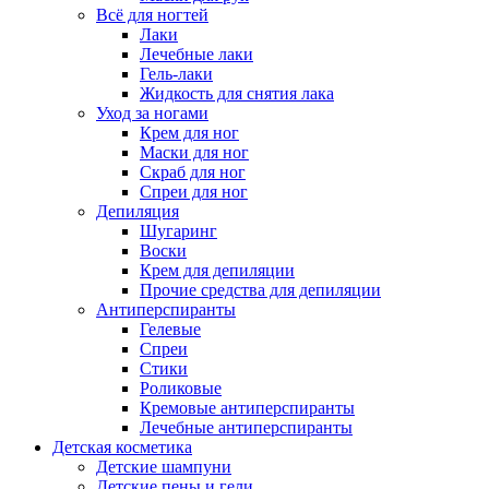
Всё для ногтей
Лаки
Лечебные лаки
Гель-лаки
Жидкость для снятия лака
Уход за ногами
Крем для ног
Маски для ног
Скраб для ног
Спреи для ног
Депиляция
Шугаринг
Воски
Крем для депиляции
Прочие средства для депиляции
Антиперспиранты
Гелевые
Спреи
Стики
Роликовые
Кремовые антиперспиранты
Лечебные антиперспиранты
Детская косметика
Детские шампуни
Детские пены и гели