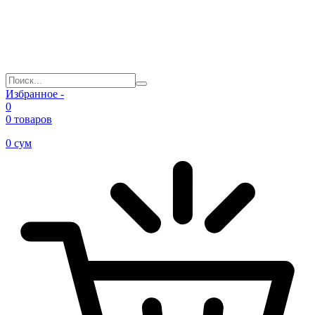
Избранное -
0
0 товаров
0
сум