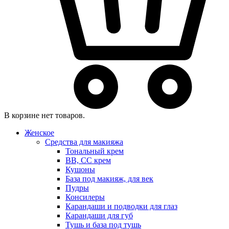
В корзине нет товаров.
Женское
Средства для макияжа
Тональный крем
BB, CC крем
Кушоны
База под макияж, для век
Пудры
Консилеры
Карандаши и подводки для глаз
Карандаши для губ
Тушь и база под тушь