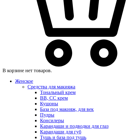
В корзине нет товаров.
Женское
Средства для макияжа
Тональный крем
BB, CC крем
Кушоны
База под макияж, для век
Пудры
Консилеры
Карандаши и подводки для глаз
Карандаши для губ
Тушь и база под тушь