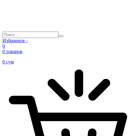
Избранное -
0
0 товаров
0
сум