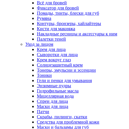
Всё для бровей
Фиксатор для бровей
Помады, тинты, блески для губ
Румяна
Контуры, бронзеры, хайлайтеры
Кисти для макияжа
Накладные ресницы и аксессуары к ним
Палетки теней
Уход за лицом
Крем для лица
Сыворотки для лица
Крем вокруг глаз
Солнцезащитный крем
Тонеры, эмульсии и эссенции
Тоники
Гели и пенки для умывания
Энзимные пудры
Гидрофильные масла
Мицеллярная вода
Спреи для лица
Маски для лица
Патчи
Скрабы, пилинги, скатки
Средства для проблемной кожи
Маски и бальзамы для губ