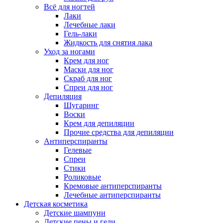
Всё для ногтей
Лаки
Лечебные лаки
Гель-лаки
Жидкость для снятия лака
Уход за ногами
Крем для ног
Маски для ног
Скраб для ног
Спреи для ног
Депиляция
Шугаринг
Воски
Крем для депиляции
Прочие средства для депиляции
Антиперспиранты
Гелевые
Спреи
Стики
Роликовые
Кремовые антиперспиранты
Лечебные антиперспиранты
Детская косметика
Детские шампуни
Детские пены и гели