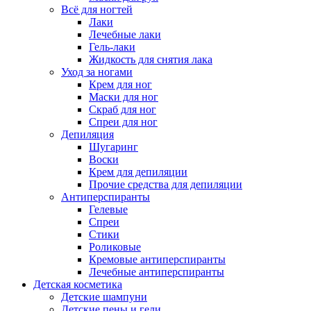
Всё для ногтей
Лаки
Лечебные лаки
Гель-лаки
Жидкость для снятия лака
Уход за ногами
Крем для ног
Маски для ног
Скраб для ног
Спреи для ног
Депиляция
Шугаринг
Воски
Крем для депиляции
Прочие средства для депиляции
Антиперспиранты
Гелевые
Спреи
Стики
Роликовые
Кремовые антиперспиранты
Лечебные антиперспиранты
Детская косметика
Детские шампуни
Детские пены и гели