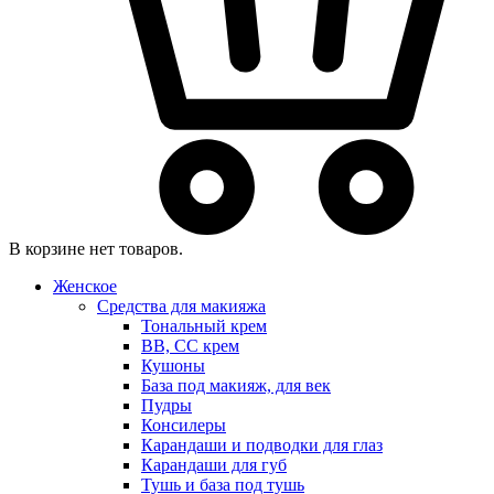
В корзине нет товаров.
Женское
Средства для макияжа
Тональный крем
BB, CC крем
Кушоны
База под макияж, для век
Пудры
Консилеры
Карандаши и подводки для глаз
Карандаши для губ
Тушь и база под тушь