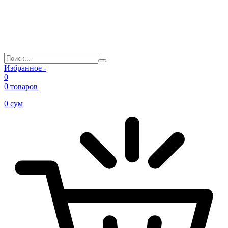
Избранное -
0
0 товаров
0
сум