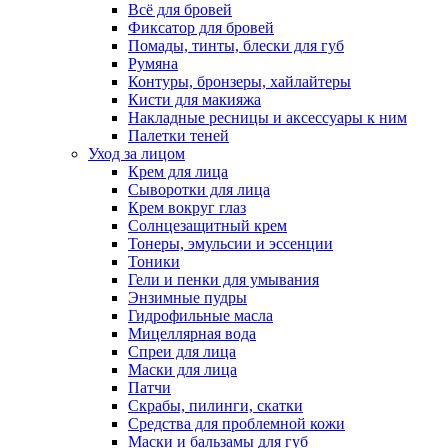
Всё для бровей
Фиксатор для бровей
Помады, тинты, блески для губ
Румяна
Контуры, бронзеры, хайлайтеры
Кисти для макияжа
Накладные ресницы и аксессуары к ним
Палетки теней
Уход за лицом
Крем для лица
Сыворотки для лица
Крем вокруг глаз
Солнцезащитный крем
Тонеры, эмульсии и эссенции
Тоники
Гели и пенки для умывания
Энзимные пудры
Гидрофильные масла
Мицеллярная вода
Спреи для лица
Маски для лица
Патчи
Скрабы, пилинги, скатки
Средства для проблемной кожи
Маски и бальзамы для губ