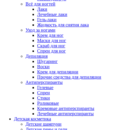
Всё для ногтей
Лаки
Лечебные лаки
Гель-лаки
Жидкость для снятия лака
Уход за ногами
Крем для ног
Маски для ног
Скраб для ног
Спреи для ног
Депиляция
Шугаринг
Воски
Крем для депиляции
Прочие средства для депиляции
Антиперспиранты
Гелевые
Спреи
Стики
Роликовые
Кремовые антиперспиранты
Лечебные антиперспиранты
Детская косметика
Детские шампуни
Детские пены и гели