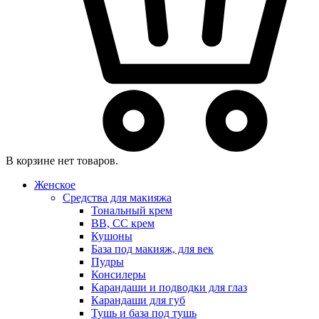
В корзине нет товаров.
Женское
Средства для макияжа
Тональный крем
BB, CC крем
Кушоны
База под макияж, для век
Пудры
Консилеры
Карандаши и подводки для глаз
Карандаши для губ
Тушь и база под тушь