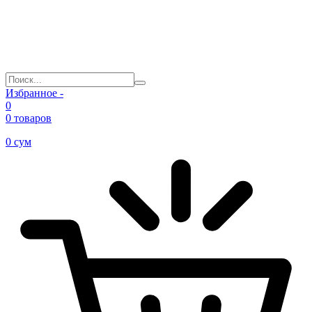
Избранное -
0
0 товаров
0
сум