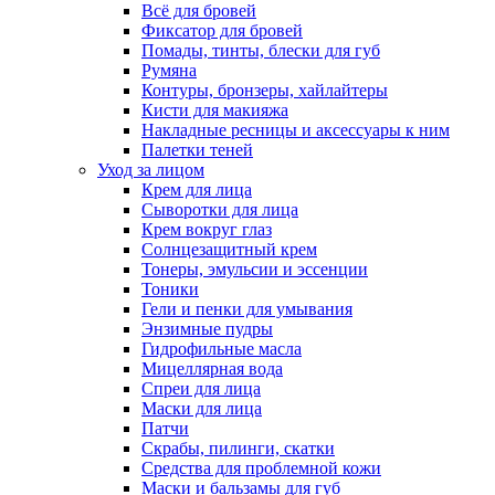
Всё для бровей
Фиксатор для бровей
Помады, тинты, блески для губ
Румяна
Контуры, бронзеры, хайлайтеры
Кисти для макияжа
Накладные ресницы и аксессуары к ним
Палетки теней
Уход за лицом
Крем для лица
Сыворотки для лица
Крем вокруг глаз
Солнцезащитный крем
Тонеры, эмульсии и эссенции
Тоники
Гели и пенки для умывания
Энзимные пудры
Гидрофильные масла
Мицеллярная вода
Спреи для лица
Маски для лица
Патчи
Скрабы, пилинги, скатки
Средства для проблемной кожи
Маски и бальзамы для губ