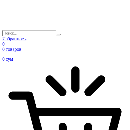
Избранное -
0
0 товаров
0
сум