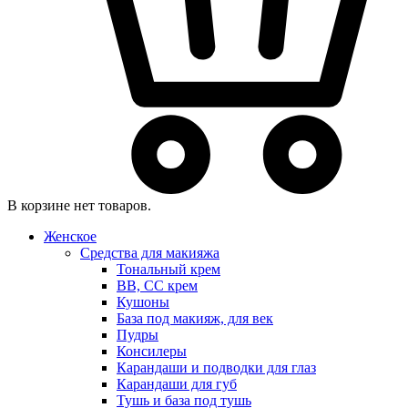
В корзине нет товаров.
Женское
Средства для макияжа
Тональный крем
BB, CC крем
Кушоны
База под макияж, для век
Пудры
Консилеры
Карандаши и подводки для глаз
Карандаши для губ
Тушь и база под тушь