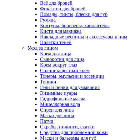
Всё для бровей
Фиксатор для бровей
Помады, тинты, блески для губ
Румяна
Контуры, бронзеры, хайлайтеры
Кисти для макияжа
Накладные ресницы и аксессуары к ним
Палетки теней
Уход за лицом
Крем для лица
Сыворотки для лица
Крем вокруг глаз
Солнцезащитный крем
Тонеры, эмульсии и эссенции
Тоники
Гели и пенки для умывания
Энзимные пудры
Гидрофильные масла
Мицеллярная вода
Спреи для лица
Маски для лица
Патчи
Скрабы, пилинги, скатки
Средства для проблемной кожи
Маски и бальзамы для губ