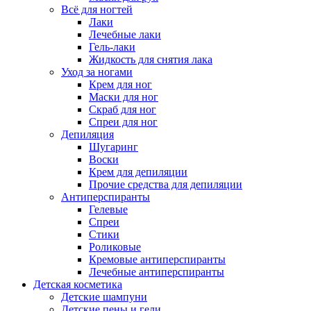
Всё для ногтей
Лаки
Лечебные лаки
Гель-лаки
Жидкость для снятия лака
Уход за ногами
Крем для ног
Маски для ног
Скраб для ног
Спреи для ног
Депиляция
Шугаринг
Воски
Крем для депиляции
Прочие средства для депиляции
Антиперспиранты
Гелевые
Спреи
Стики
Роликовые
Кремовые антиперспиранты
Лечебные антиперспиранты
Детская косметика
Детские шампуни
Детские пены и гели