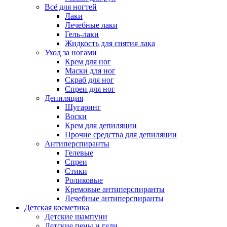
Всё для ногтей
Лаки
Лечебные лаки
Гель-лаки
Жидкость для снятия лака
Уход за ногами
Крем для ног
Маски для ног
Скраб для ног
Спреи для ног
Депиляция
Шугаринг
Воски
Крем для депиляции
Прочие средства для депиляции
Антиперспиранты
Гелевые
Спреи
Стики
Роликовые
Кремовые антиперспиранты
Лечебные антиперспиранты
Детская косметика
Детские шампуни
Детские пены и гели