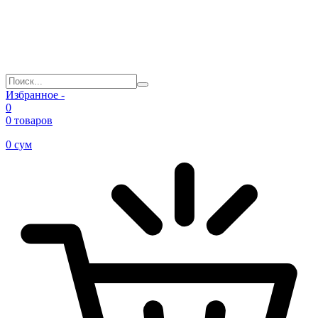
Избранное -
0
0 товаров
0
сум