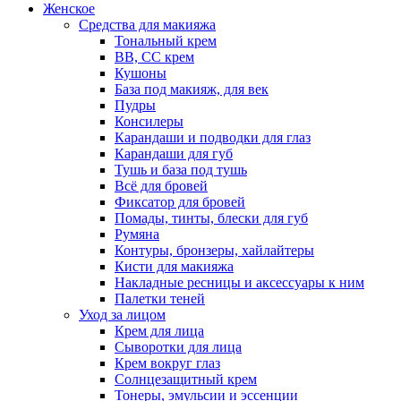
Женское
Средства для макияжа
Тональный крем
BB, CC крем
Кушоны
База под макияж, для век
Пудры
Консилеры
Карандаши и подводки для глаз
Карандаши для губ
Тушь и база под тушь
Всё для бровей
Фиксатор для бровей
Помады, тинты, блески для губ
Румяна
Контуры, бронзеры, хайлайтеры
Кисти для макияжа
Накладные ресницы и аксессуары к ним
Палетки теней
Уход за лицом
Крем для лица
Сыворотки для лица
Крем вокруг глаз
Солнцезащитный крем
Тонеры, эмульсии и эссенции