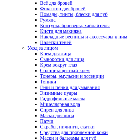
Всё для бровей
Фиксатор для бровей
Помады, тинты, блески для губ
Румяна
Контуры, бронзеры, хайлайтеры
Кисти для макияжа
Накладные ресницы и аксессуары к ним
Палетки теней
Уход за лицом
Крем для лица
Сыворотки для лица
Крем вокруг глаз
Солнцезащитный крем
Тонеры, эмульсии и эссенции
Тоники
Гели и пенки для умывания
Энзимные пудры
Гидрофильные масла
Мицеллярная вода
Спреи для лица
Маски для лица
Патчи
Скрабы, пилинги, скатки
Средства для проблемной кожи
Маски и бальзамы для губ