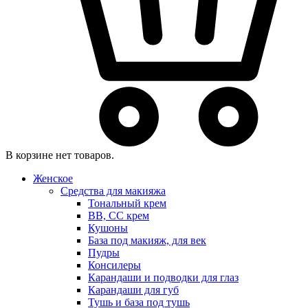
В корзине нет товаров.
Женское
Средства для макияжа
Тональный крем
BB, CC крем
Кушоны
База под макияж, для век
Пудры
Консилеры
Карандаши и подводки для глаз
Карандаши для губ
Тушь и база под тушь