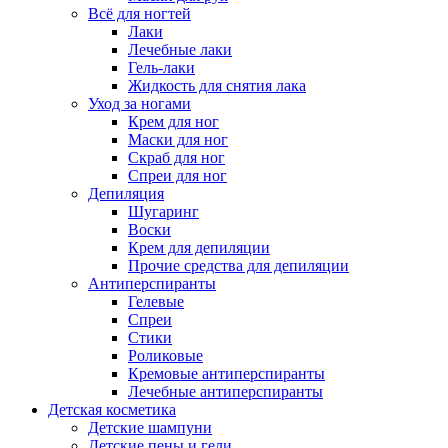
Всё для ногтей
Лаки
Лечебные лаки
Гель-лаки
Жидкость для снятия лака
Уход за ногами
Крем для ног
Маски для ног
Скраб для ног
Спреи для ног
Депиляция
Шугаринг
Воски
Крем для депиляции
Прочие средства для депиляции
Антиперспиранты
Гелевые
Спреи
Стики
Роликовые
Кремовые антиперспиранты
Лечебные антиперспиранты
Детская косметика
Детские шампуни
Детские пены и гели