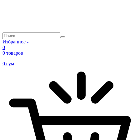
Избранное -
0
0 товаров
0
сум