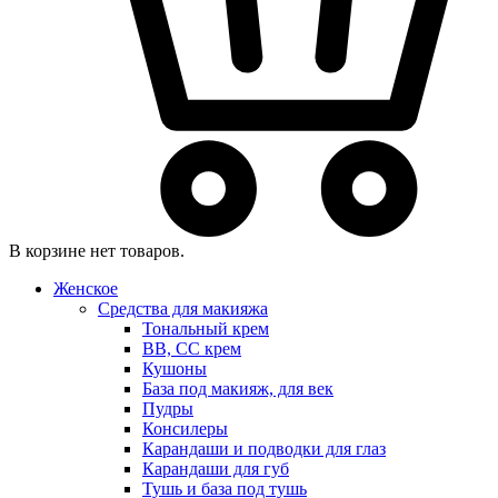
В корзине нет товаров.
Женское
Средства для макияжа
Тональный крем
BB, CC крем
Кушоны
База под макияж, для век
Пудры
Консилеры
Карандаши и подводки для глаз
Карандаши для губ
Тушь и база под тушь