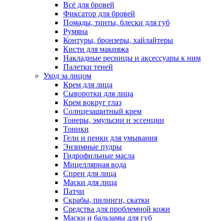
Всё для бровей
Фиксатор для бровей
Помады, тинты, блески для губ
Румяна
Контуры, бронзеры, хайлайтеры
Кисти для макияжа
Накладные ресницы и аксессуары к ним
Палетки теней
Уход за лицом
Крем для лица
Сыворотки для лица
Крем вокруг глаз
Солнцезащитный крем
Тонеры, эмульсии и эссенции
Тоники
Гели и пенки для умывания
Энзимные пудры
Гидрофильные масла
Мицеллярная вода
Спреи для лица
Маски для лица
Патчи
Скрабы, пилинги, скатки
Средства для проблемной кожи
Маски и бальзамы для губ