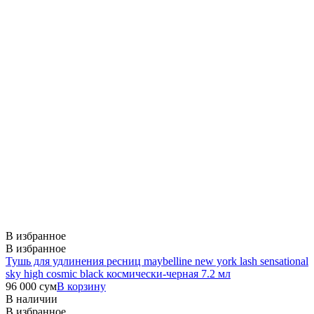
В избранное
В избранное
Тушь для удлинения ресниц maybelline new york lash sensational
sky high cosmic black космически-черная 7.2 мл
96 000
сум
В корзину
В наличии
В избранное