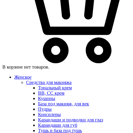
В корзине нет товаров.
Женское
Средства для макияжа
Тональный крем
BB, CC крем
Кушоны
База под макияж, для век
Пудры
Консилеры
Карандаши и подводки для глаз
Карандаши для губ
Тушь и база под тушь