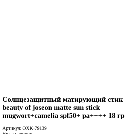
Cолнцезащитный матирующий стик
beauty of joseon matte sun stick
mugwort+camelia spf50+ pa++++ 18 гр
Артикул:
OXK-79139
Нет в наличии