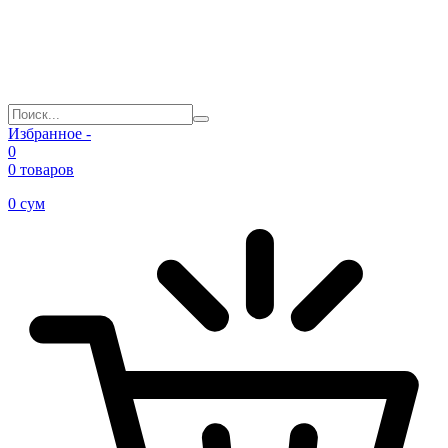
Избранное -
0
0 товаров
0
сум