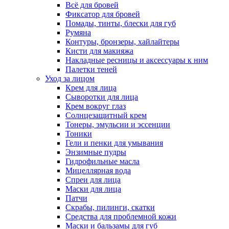
Всё для бровей
Фиксатор для бровей
Помады, тинты, блески для губ
Румяна
Контуры, бронзеры, хайлайтеры
Кисти для макияжа
Накладные ресницы и аксессуары к ним
Палетки теней
Уход за лицом
Крем для лица
Сыворотки для лица
Крем вокруг глаз
Солнцезащитный крем
Тонеры, эмульсии и эссенции
Тоники
Гели и пенки для умывания
Энзимные пудры
Гидрофильные масла
Мицеллярная вода
Спреи для лица
Маски для лица
Патчи
Скрабы, пилинги, скатки
Средства для проблемной кожи
Маски и бальзамы для губ