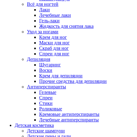
Всё для ногтей
Лаки
Лечебные лаки
Гель-лаки
Жидкость для снятия лака
Уход за ногами
Крем для ног
Маски для ног
Скраб для ног
Спреи для ног
Депиляция
Шугаринг
Воски
Крем для депиляции
Прочие средства для депиляции
Антиперспиранты
Гелевые
Спреи
Стики
Роликовые
Кремовые антиперспиранты
Лечебные антиперспиранты
Детская косметика
Детские шампуни
Детские пены и гели