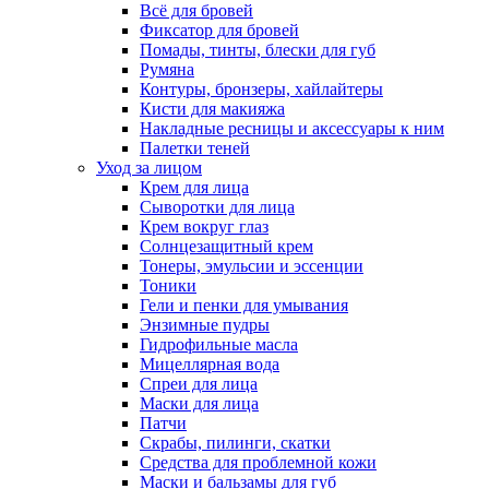
Всё для бровей
Фиксатор для бровей
Помады, тинты, блески для губ
Румяна
Контуры, бронзеры, хайлайтеры
Кисти для макияжа
Накладные ресницы и аксессуары к ним
Палетки теней
Уход за лицом
Крем для лица
Сыворотки для лица
Крем вокруг глаз
Солнцезащитный крем
Тонеры, эмульсии и эссенции
Тоники
Гели и пенки для умывания
Энзимные пудры
Гидрофильные масла
Мицеллярная вода
Спреи для лица
Маски для лица
Патчи
Скрабы, пилинги, скатки
Средства для проблемной кожи
Маски и бальзамы для губ