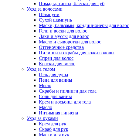
Помады, тинты, блески для губ
Уход за волосами
Шампуни
Сухой шампунь
Маски, бальзамы, кондиционеры для волос
Гели и воски для волос
Лаки и муссы для волос
Масло и сыворотки для волос
Оттеночные средства
Пилинги и скрабы для кожи головы
Спреи для волос
Краски для волос
Уход за телом
Гель для душа
Пена для ванны
Мыло
Скрабы и пилинги для тела
Соль для ванны
Крем и лосьоны для тела
Масло
Интимная гигиена
Уход за руками
Крем для рук
Скраб для рук
Маски для рук