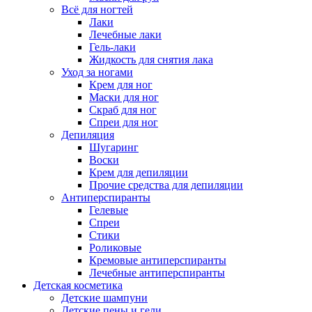
Всё для ногтей
Лаки
Лечебные лаки
Гель-лаки
Жидкость для снятия лака
Уход за ногами
Крем для ног
Маски для ног
Скраб для ног
Спреи для ног
Депиляция
Шугаринг
Воски
Крем для депиляции
Прочие средства для депиляции
Антиперспиранты
Гелевые
Спреи
Стики
Роликовые
Кремовые антиперспиранты
Лечебные антиперспиранты
Детская косметика
Детские шампуни
Детские пены и гели