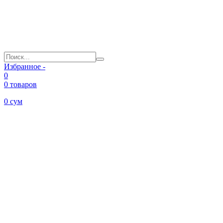
Избранное -
0
0 товаров
0
сум