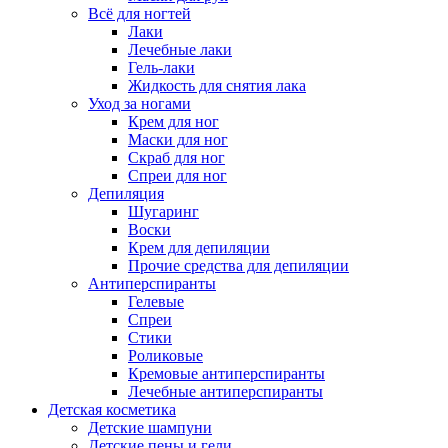
Всё для ногтей
Лаки
Лечебные лаки
Гель-лаки
Жидкость для снятия лака
Уход за ногами
Крем для ног
Маски для ног
Скраб для ног
Спреи для ног
Депиляция
Шугаринг
Воски
Крем для депиляции
Прочие средства для депиляции
Антиперспиранты
Гелевые
Спреи
Стики
Роликовые
Кремовые антиперспиранты
Лечебные антиперспиранты
Детская косметика
Детские шампуни
Детские пены и гели