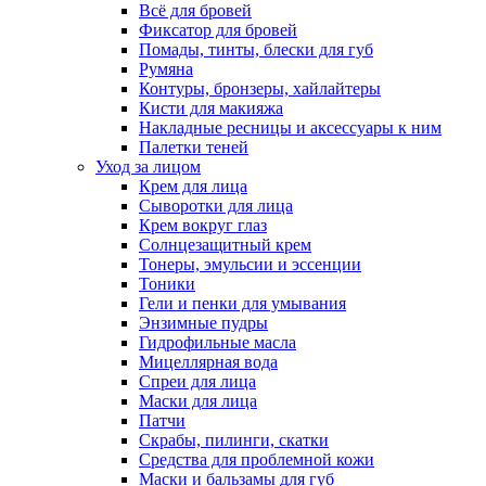
Всё для бровей
Фиксатор для бровей
Помады, тинты, блески для губ
Румяна
Контуры, бронзеры, хайлайтеры
Кисти для макияжа
Накладные ресницы и аксессуары к ним
Палетки теней
Уход за лицом
Крем для лица
Сыворотки для лица
Крем вокруг глаз
Солнцезащитный крем
Тонеры, эмульсии и эссенции
Тоники
Гели и пенки для умывания
Энзимные пудры
Гидрофильные масла
Мицеллярная вода
Спреи для лица
Маски для лица
Патчи
Скрабы, пилинги, скатки
Средства для проблемной кожи
Маски и бальзамы для губ