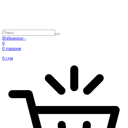
Избранное -
0
0 товаров
0
сум