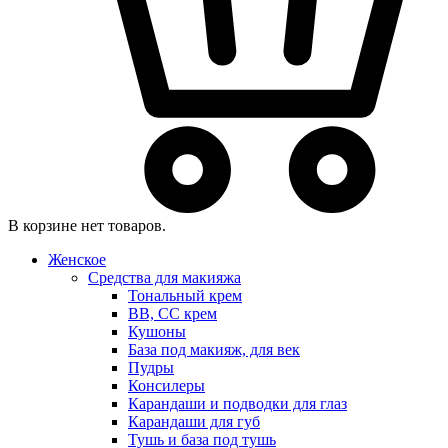
В корзине нет товаров.
Женское
Средства для макияжа
Тональный крем
BB, CC крем
Кушоны
База под макияж, для век
Пудры
Консилеры
Карандаши и подводки для глаз
Карандаши для губ
Тушь и база под тушь