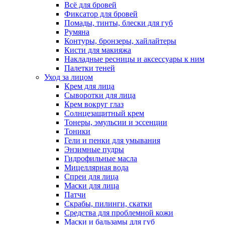
Всё для бровей
Фиксатор для бровей
Помады, тинты, блески для губ
Румяна
Контуры, бронзеры, хайлайтеры
Кисти для макияжа
Накладные ресницы и аксессуары к ним
Палетки теней
Уход за лицом
Крем для лица
Сыворотки для лица
Крем вокруг глаз
Солнцезащитный крем
Тонеры, эмульсии и эссенции
Тоники
Гели и пенки для умывания
Энзимные пудры
Гидрофильные масла
Мицеллярная вода
Спреи для лица
Маски для лица
Патчи
Скрабы, пилинги, скатки
Средства для проблемной кожи
Маски и бальзамы для губ