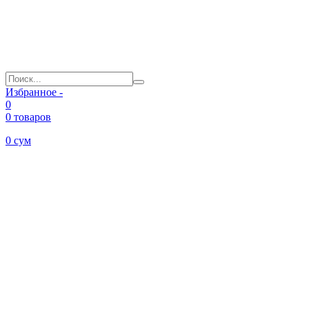
Избранное -
0
0 товаров
0
сум