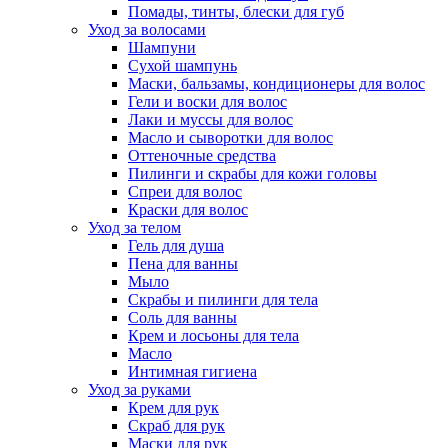
Помады, тинты, блески для губ
Уход за волосами
Шампуни
Сухой шампунь
Маски, бальзамы, кондиционеры для волос
Гели и воски для волос
Лаки и муссы для волос
Масло и сыворотки для волос
Оттеночные средства
Пилинги и скрабы для кожи головы
Спреи для волос
Краски для волос
Уход за телом
Гель для душа
Пена для ванны
Мыло
Скрабы и пилинги для тела
Соль для ванны
Крем и лосьоны для тела
Масло
Интимная гигиена
Уход за руками
Крем для рук
Скраб для рук
Маски для рук