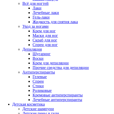
Всё для ногтей
Лаки
Лечебные лаки
Гель-лаки
Жидкость для снятия лака
Уход за ногами
Крем для ног
Маски для ног
Скраб для ног
Спреи для ног
Депиляция
Шугаринг
Воски
Крем для депиляции
Прочие средства для депиляции
Антиперспиранты
Гелевые
Спреи
Стики
Роликовые
Кремовые антиперспиранты
Лечебные антиперспиранты
Детская косметика
Детские шампуни
Детские пены и гели