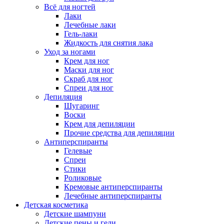
Всё для ногтей
Лаки
Лечебные лаки
Гель-лаки
Жидкость для снятия лака
Уход за ногами
Крем для ног
Маски для ног
Скраб для ног
Спреи для ног
Депиляция
Шугаринг
Воски
Крем для депиляции
Прочие средства для депиляции
Антиперспиранты
Гелевые
Спреи
Стики
Роликовые
Кремовые антиперспиранты
Лечебные антиперспиранты
Детская косметика
Детские шампуни
Детские пены и гели