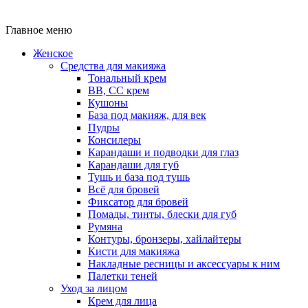
Главное меню
Женское
Средства для макияжа
Тональный крем
BB, CC крем
Кушоны
База под макияж, для век
Пудры
Консилеры
Карандаши и подводки для глаз
Карандаши для губ
Тушь и база под тушь
Всё для бровей
Фиксатор для бровей
Помады, тинты, блески для губ
Румяна
Контуры, бронзеры, хайлайтеры
Кисти для макияжа
Накладные ресницы и аксессуары к ним
Палетки теней
Уход за лицом
Крем для лица