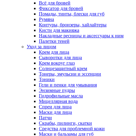
Всё для бровей
Фиксатор для бровей
Помады, тинты, блески для губ
Румяна
Контуры, бронзеры, хайлайтеры
Кисти для макияжа
Накладные ресницы и аксессуары к ним
Палетки теней
Уход за лицом
Крем для лица
Сыворотки для лица
Крем вокруг глаз
Солнцезащитный крем
Тонеры, эмульсии и эссенции
Тоники
Гели и пенки для умывания
Энзимные пудры
Гидрофильные масла
Мицеллярная вода
Спреи для лица
Маски для лица
Патчи
Скрабы, пилинги, скатки
Средства для проблемной кожи
Маски и бальзамы для губ