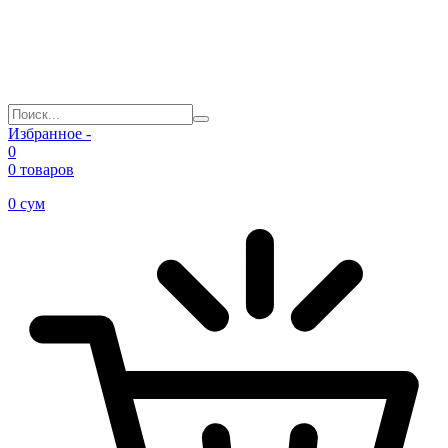
Избранное -
0
0 товаров
0
сум