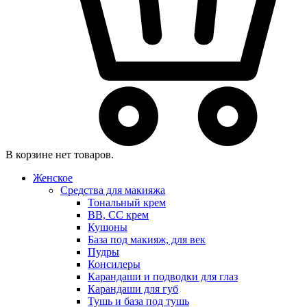
В корзине нет товаров.
Женское
Средства для макияжа
Тональный крем
BB, CC крем
Кушоны
База под макияж, для век
Пудры
Консилеры
Карандаши и подводки для глаз
Карандаши для губ
Тушь и база под тушь