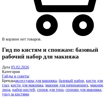
В корзине нет товаров.
Гид по кистям и спонжам: базовый
рабочий набор для макияжа
Дата
05.02.2026
Категория
Гайды и советы
Бренды
аксессуары для макияжа
,
базовый набор
,
кисти для
глаз
,
кисти для макияжа
,
макияж для начинающих
,
макияж
лица
,
набор кистей
,
спонж для тона
,
спонжи для макияжа
,
уход за кистями