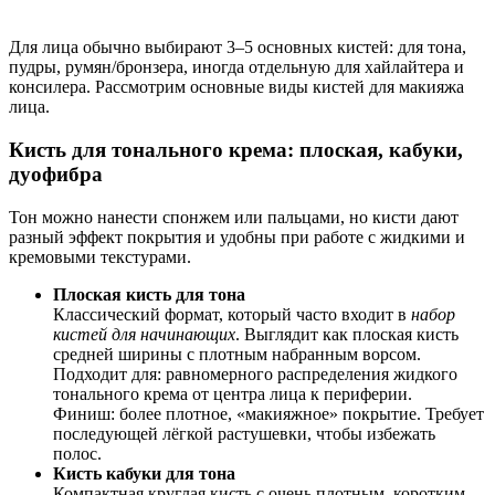
Для лица обычно выбирают 3–5 основных кистей: для тона,
пудры, румян/бронзера, иногда отдельную для хайлайтера и
консилера. Рассмотрим основные виды кистей для макияжа
лица.
Кисть для тонального крема: плоская, кабуки,
дуофибра
Тон можно нанести спонжем или пальцами, но кисти дают
разный эффект покрытия и удобны при работе с жидкими и
кремовыми текстурами.
Плоская кисть для тона
Классический формат, который часто входит в
набор
кистей для начинающих
. Выглядит как плоская кисть
средней ширины с плотным набранным ворсом.
Подходит для: равномерного распределения жидкого
тонального крема от центра лица к периферии.
Финиш: более плотное, «макияжное» покрытие. Требует
последующей лёгкой растушевки, чтобы избежать
полос.
Кисть кабуки для тона
Компактная круглая кисть с очень плотным, коротким