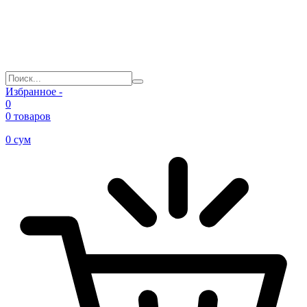
Избранное -
0
0 товаров
0
сум