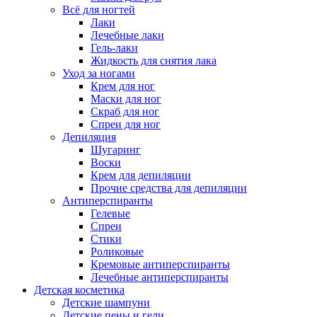
Всё для ногтей
Лаки
Лечебные лаки
Гель-лаки
Жидкость для снятия лака
Уход за ногами
Крем для ног
Маски для ног
Скраб для ног
Спреи для ног
Депиляция
Шугаринг
Воски
Крем для депиляции
Прочие средства для депиляции
Антиперспиранты
Гелевые
Спреи
Стики
Роликовые
Кремовые антиперспиранты
Лечебные антиперспиранты
Детская косметика
Детские шампуни
Детские пены и гели