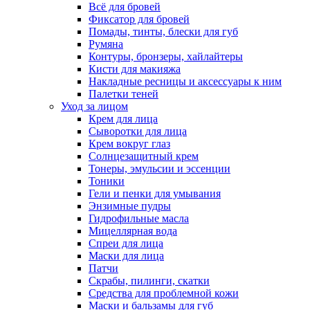
Всё для бровей
Фиксатор для бровей
Помады, тинты, блески для губ
Румяна
Контуры, бронзеры, хайлайтеры
Кисти для макияжа
Накладные ресницы и аксессуары к ним
Палетки теней
Уход за лицом
Крем для лица
Сыворотки для лица
Крем вокруг глаз
Солнцезащитный крем
Тонеры, эмульсии и эссенции
Тоники
Гели и пенки для умывания
Энзимные пудры
Гидрофильные масла
Мицеллярная вода
Спреи для лица
Маски для лица
Патчи
Скрабы, пилинги, скатки
Средства для проблемной кожи
Маски и бальзамы для губ