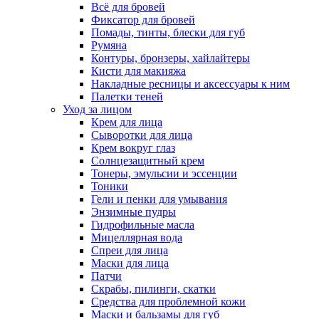
Всё для бровей
Фиксатор для бровей
Помады, тинты, блески для губ
Румяна
Контуры, бронзеры, хайлайтеры
Кисти для макияжа
Накладные ресницы и аксессуары к ним
Палетки теней
Уход за лицом
Крем для лица
Сыворотки для лица
Крем вокруг глаз
Солнцезащитный крем
Тонеры, эмульсии и эссенции
Тоники
Гели и пенки для умывания
Энзимные пудры
Гидрофильные масла
Мицеллярная вода
Спреи для лица
Маски для лица
Патчи
Скрабы, пилинги, скатки
Средства для проблемной кожи
Маски и бальзамы для губ