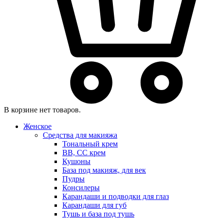
В корзине нет товаров.
Женское
Средства для макияжа
Тональный крем
BB, CC крем
Кушоны
База под макияж, для век
Пудры
Консилеры
Карандаши и подводки для глаз
Карандаши для губ
Тушь и база под тушь