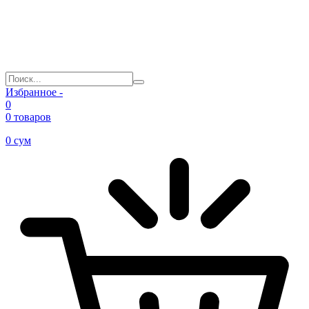
Избранное -
0
0 товаров
0
сум