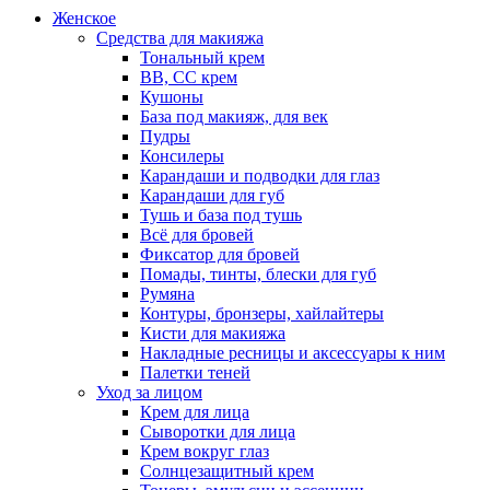
Женское
Средства для макияжа
Тональный крем
BB, CC крем
Кушоны
База под макияж, для век
Пудры
Консилеры
Карандаши и подводки для глаз
Карандаши для губ
Тушь и база под тушь
Всё для бровей
Фиксатор для бровей
Помады, тинты, блески для губ
Румяна
Контуры, бронзеры, хайлайтеры
Кисти для макияжа
Накладные ресницы и аксессуары к ним
Палетки теней
Уход за лицом
Крем для лица
Сыворотки для лица
Крем вокруг глаз
Солнцезащитный крем