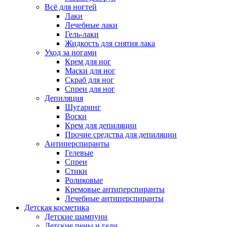
Всё для ногтей
Лаки
Лечебные лаки
Гель-лаки
Жидкость для снятия лака
Уход за ногами
Крем для ног
Маски для ног
Скраб для ног
Спреи для ног
Депиляция
Шугаринг
Воски
Крем для депиляции
Прочие средства для депиляции
Антиперспиранты
Гелевые
Спреи
Стики
Роликовые
Кремовые антиперспиранты
Лечебные антиперспиранты
Детская косметика
Детские шампуни
Детские пены и гели