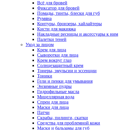
Всё для бровей
Фиксатор для бровей
Помады, тинты, блески для губ
Румяна
Контуры, бронзеры, хайлайтеры
Кисти для макияжа
Накладные ресницы и аксессуары к ним
Палетки теней
Уход за лицом
Крем для лица
Сыворотки для лица
Крем вокруг глаз
Солнцезащитный крем
Тонеры, эмульсии и эссенции
Тоники
Гели и пенки для умывания
Энзимные пудры
Гидрофильные масла
Мицеллярная вода
Спреи для лица
Маски для лица
Патчи
Скрабы, пилинги, скатки
Средства для проблемной кожи
Маски и бальзамы для губ