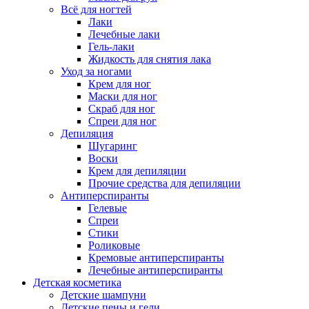
Всё для ногтей
Лаки
Лечебные лаки
Гель-лаки
Жидкость для снятия лака
Уход за ногами
Крем для ног
Маски для ног
Скраб для ног
Спреи для ног
Депиляция
Шугаринг
Воски
Крем для депиляции
Прочие средства для депиляции
Антиперспиранты
Гелевые
Спреи
Стики
Роликовые
Кремовые антиперспиранты
Лечебные антиперспиранты
Детская косметика
Детские шампуни
Детские пены и гели