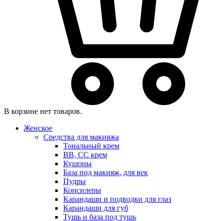
В корзине нет товаров.
Женское
Средства для макияжа
Тональный крем
BB, CC крем
Кушоны
База под макияж, для век
Пудры
Консилеры
Карандаши и подводки для глаз
Карандаши для губ
Тушь и база под тушь