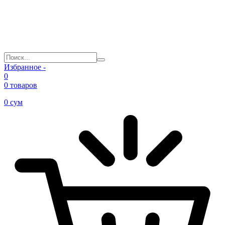
Избранное -
0
0 товаров
0
сум