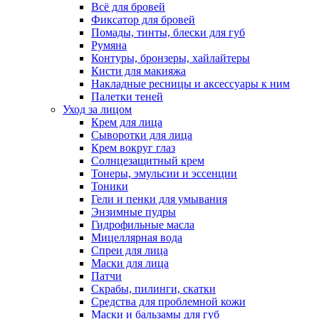
Всё для бровей
Фиксатор для бровей
Помады, тинты, блески для губ
Румяна
Контуры, бронзеры, хайлайтеры
Кисти для макияжа
Накладные ресницы и аксессуары к ним
Палетки теней
Уход за лицом
Крем для лица
Сыворотки для лица
Крем вокруг глаз
Солнцезащитный крем
Тонеры, эмульсии и эссенции
Тоники
Гели и пенки для умывания
Энзимные пудры
Гидрофильные масла
Мицеллярная вода
Спреи для лица
Маски для лица
Патчи
Скрабы, пилинги, скатки
Средства для проблемной кожи
Маски и бальзамы для губ