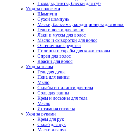
Помады, тинты, блески для губ
Уход за волосами
Шампуни
Сухой шампунь
Маски, бальзамы, кондиционеры для волос
Гели и воски для волос
Лаки и муссы для волос
Масло и сыворотки для волос
Оттеночные средства
Пилинги и скрабы для кожи головы
Спреи для волос
Краски для волос
Уход за телом
Гель для душа
Пена для ванны
Мыло
Скрабы и пилинги для тела
Соль для ванны
Крем и лосьоны для тела
Масло
Интимная гигиена
Уход за руками
Крем для рук
Скраб для рук
Маски для рук