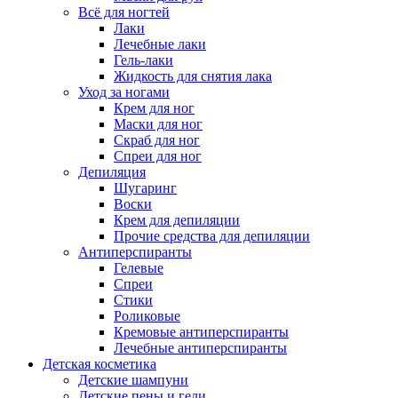
Всё для ногтей
Лаки
Лечебные лаки
Гель-лаки
Жидкость для снятия лака
Уход за ногами
Крем для ног
Маски для ног
Скраб для ног
Спреи для ног
Депиляция
Шугаринг
Воски
Крем для депиляции
Прочие средства для депиляции
Антиперспиранты
Гелевые
Спреи
Стики
Роликовые
Кремовые антиперспиранты
Лечебные антиперспиранты
Детская косметика
Детские шампуни
Детские пены и гели