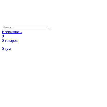
Избранное -
0
0 товаров
0
сум