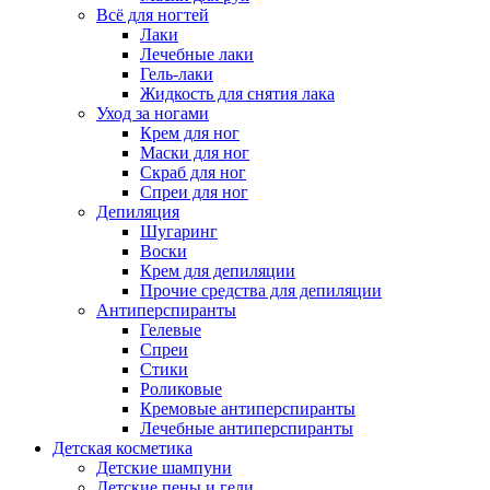
Всё для ногтей
Лаки
Лечебные лаки
Гель-лаки
Жидкость для снятия лака
Уход за ногами
Крем для ног
Маски для ног
Скраб для ног
Спреи для ног
Депиляция
Шугаринг
Воски
Крем для депиляции
Прочие средства для депиляции
Антиперспиранты
Гелевые
Спреи
Стики
Роликовые
Кремовые антиперспиранты
Лечебные антиперспиранты
Детская косметика
Детские шампуни
Детские пены и гели