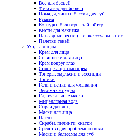
Всё для бровей
Фиксатор для бровей
Помады, тинты, блески для губ
Румяна
Контуры, бронзеры, хайлайтеры
Кисти для макияжа
Накладные ресницы и аксессуары к ним
Палетки теней
Уход за лицом
Крем для лица
Сыворотки для лица
Крем вокруг глаз
Солнцезащитный крем
Тонеры, эмульсии и эссенции
Тоники
Гели и пенки для умывания
Энзимные пудры
Гидрофильные масла
Мицеллярная вода
Спреи для лица
Маски для лица
Патчи
Скрабы, пилинги, скатки
Средства для проблемной кожи
Маски и бальзамы для губ