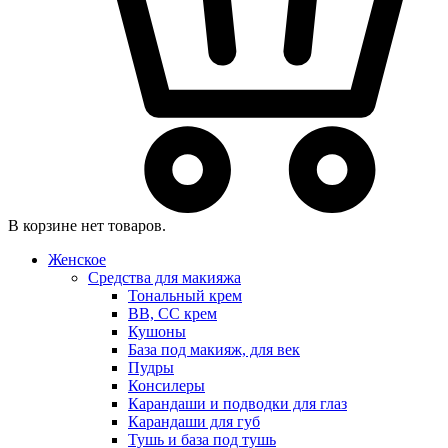
В корзине нет товаров.
Женское
Средства для макияжа
Тональный крем
BB, CC крем
Кушоны
База под макияж, для век
Пудры
Консилеры
Карандаши и подводки для глаз
Карандаши для губ
Тушь и база под тушь