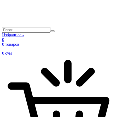
Избранное -
0
0 товаров
0
сум