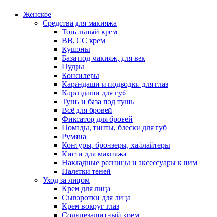
Женское
Средства для макияжа
Тональный крем
BB, CC крем
Кушоны
База под макияж, для век
Пудры
Консилеры
Карандаши и подводки для глаз
Карандаши для губ
Тушь и база под тушь
Всё для бровей
Фиксатор для бровей
Помады, тинты, блески для губ
Румяна
Контуры, бронзеры, хайлайтеры
Кисти для макияжа
Накладные ресницы и аксессуары к ним
Палетки теней
Уход за лицом
Крем для лица
Сыворотки для лица
Крем вокруг глаз
Солнцезащитный крем