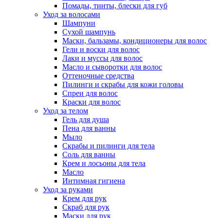
Помады, тинты, блески для губ
Уход за волосами
Шампуни
Сухой шампунь
Маски, бальзамы, кондиционеры для волос
Гели и воски для волос
Лаки и муссы для волос
Масло и сыворотки для волос
Оттеночные средства
Пилинги и скрабы для кожи головы
Спреи для волос
Краски для волос
Уход за телом
Гель для душа
Пена для ванны
Мыло
Скрабы и пилинги для тела
Соль для ванны
Крем и лосьоны для тела
Масло
Интимная гигиена
Уход за руками
Крем для рук
Скраб для рук
Маски для рук