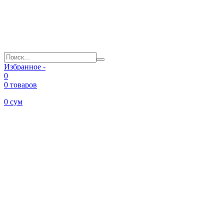
Избранное -
0
0 товаров
0
сум