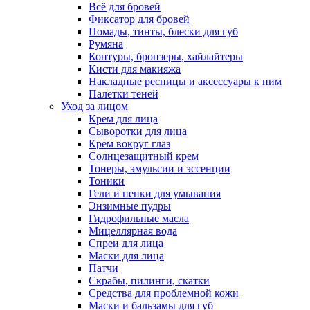
Всё для бровей
Фиксатор для бровей
Помады, тинты, блески для губ
Румяна
Контуры, бронзеры, хайлайтеры
Кисти для макияжа
Накладные ресницы и аксессуары к ним
Палетки теней
Уход за лицом
Крем для лица
Сыворотки для лица
Крем вокруг глаз
Солнцезащитный крем
Тонеры, эмульсии и эссенции
Тоники
Гели и пенки для умывания
Энзимные пудры
Гидрофильные масла
Мицеллярная вода
Спреи для лица
Маски для лица
Патчи
Скрабы, пилинги, скатки
Средства для проблемной кожи
Маски и бальзамы для губ