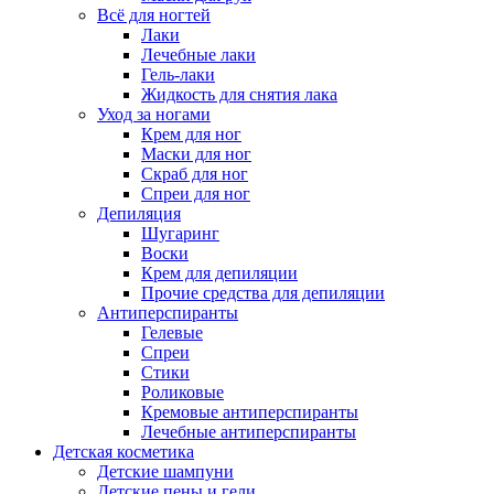
Всё для ногтей
Лаки
Лечебные лаки
Гель-лаки
Жидкость для снятия лака
Уход за ногами
Крем для ног
Маски для ног
Скраб для ног
Спреи для ног
Депиляция
Шугаринг
Воски
Крем для депиляции
Прочие средства для депиляции
Антиперспиранты
Гелевые
Спреи
Стики
Роликовые
Кремовые антиперспиранты
Лечебные антиперспиранты
Детская косметика
Детские шампуни
Детские пены и гели