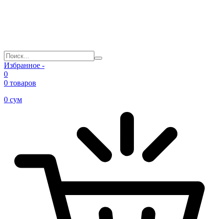
Избранное -
0
0 товаров
0
сум