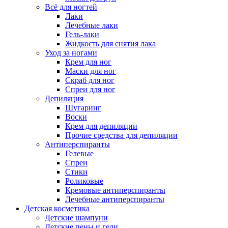
Всё для ногтей
Лаки
Лечебные лаки
Гель-лаки
Жидкость для снятия лака
Уход за ногами
Крем для ног
Маски для ног
Скраб для ног
Спреи для ног
Депиляция
Шугаринг
Воски
Крем для депиляции
Прочие средства для депиляции
Антиперспиранты
Гелевые
Спреи
Стики
Роликовые
Кремовые антиперспиранты
Лечебные антиперспиранты
Детская косметика
Детские шампуни
Детские пены и гели