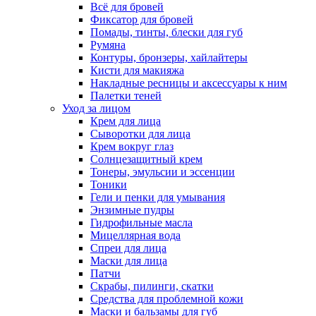
Всё для бровей
Фиксатор для бровей
Помады, тинты, блески для губ
Румяна
Контуры, бронзеры, хайлайтеры
Кисти для макияжа
Накладные ресницы и аксессуары к ним
Палетки теней
Уход за лицом
Крем для лица
Сыворотки для лица
Крем вокруг глаз
Солнцезащитный крем
Тонеры, эмульсии и эссенции
Тоники
Гели и пенки для умывания
Энзимные пудры
Гидрофильные масла
Мицеллярная вода
Спреи для лица
Маски для лица
Патчи
Скрабы, пилинги, скатки
Средства для проблемной кожи
Маски и бальзамы для губ