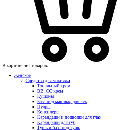
В корзине нет товаров.
Женское
Средства для макияжа
Тональный крем
BB, CC крем
Кушоны
База под макияж, для век
Пудры
Консилеры
Карандаши и подводки для глаз
Карандаши для губ
Тушь и база под тушь