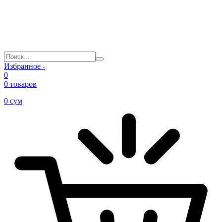
Избранное -
0
0 товаров
0
сум