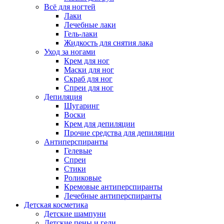
Всё для ногтей
Лаки
Лечебные лаки
Гель-лаки
Жидкость для снятия лака
Уход за ногами
Крем для ног
Маски для ног
Скраб для ног
Спреи для ног
Депиляция
Шугаринг
Воски
Крем для депиляции
Прочие средства для депиляции
Антиперспиранты
Гелевые
Спреи
Стики
Роликовые
Кремовые антиперспиранты
Лечебные антиперспиранты
Детская косметика
Детские шампуни
Детские пены и гели