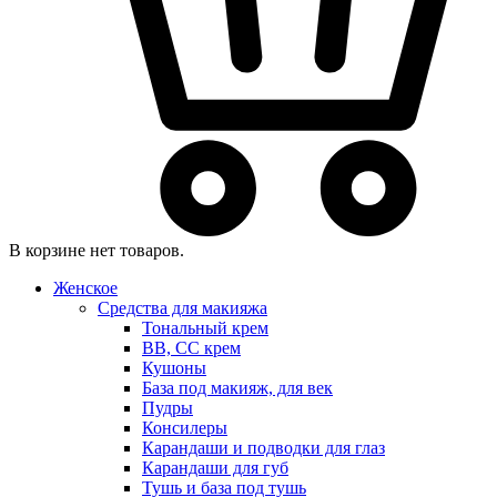
В корзине нет товаров.
Женское
Средства для макияжа
Тональный крем
BB, CC крем
Кушоны
База под макияж, для век
Пудры
Консилеры
Карандаши и подводки для глаз
Карандаши для губ
Тушь и база под тушь