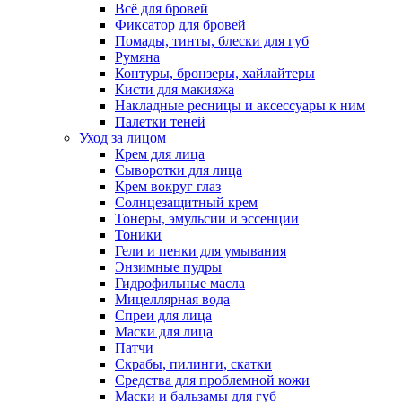
Всё для бровей
Фиксатор для бровей
Помады, тинты, блески для губ
Румяна
Контуры, бронзеры, хайлайтеры
Кисти для макияжа
Накладные ресницы и аксессуары к ним
Палетки теней
Уход за лицом
Крем для лица
Сыворотки для лица
Крем вокруг глаз
Солнцезащитный крем
Тонеры, эмульсии и эссенции
Тоники
Гели и пенки для умывания
Энзимные пудры
Гидрофильные масла
Мицеллярная вода
Спреи для лица
Маски для лица
Патчи
Скрабы, пилинги, скатки
Средства для проблемной кожи
Маски и бальзамы для губ