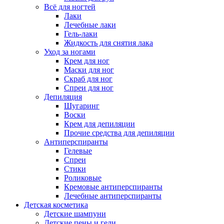
Всё для ногтей
Лаки
Лечебные лаки
Гель-лаки
Жидкость для снятия лака
Уход за ногами
Крем для ног
Маски для ног
Скраб для ног
Спреи для ног
Депиляция
Шугаринг
Воски
Крем для депиляции
Прочие средства для депиляции
Антиперспиранты
Гелевые
Спреи
Стики
Роликовые
Кремовые антиперспиранты
Лечебные антиперспиранты
Детская косметика
Детские шампуни
Детские пены и гели