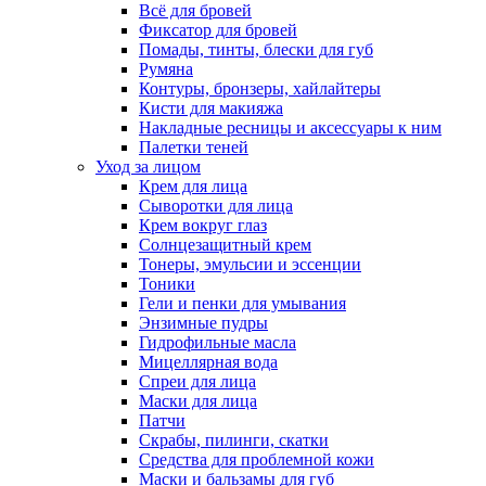
Всё для бровей
Фиксатор для бровей
Помады, тинты, блески для губ
Румяна
Контуры, бронзеры, хайлайтеры
Кисти для макияжа
Накладные ресницы и аксессуары к ним
Палетки теней
Уход за лицом
Крем для лица
Сыворотки для лица
Крем вокруг глаз
Солнцезащитный крем
Тонеры, эмульсии и эссенции
Тоники
Гели и пенки для умывания
Энзимные пудры
Гидрофильные масла
Мицеллярная вода
Спреи для лица
Маски для лица
Патчи
Скрабы, пилинги, скатки
Средства для проблемной кожи
Маски и бальзамы для губ