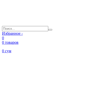
Избранное -
0
0 товаров
0
сум