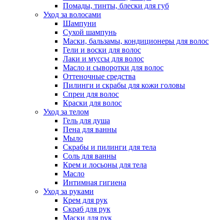
Помады, тинты, блески для губ
Уход за волосами
Шампуни
Сухой шампунь
Маски, бальзамы, кондиционеры для волос
Гели и воски для волос
Лаки и муссы для волос
Масло и сыворотки для волос
Оттеночные средства
Пилинги и скрабы для кожи головы
Спреи для волос
Краски для волос
Уход за телом
Гель для душа
Пена для ванны
Мыло
Скрабы и пилинги для тела
Соль для ванны
Крем и лосьоны для тела
Масло
Интимная гигиена
Уход за руками
Крем для рук
Скраб для рук
Маски для рук