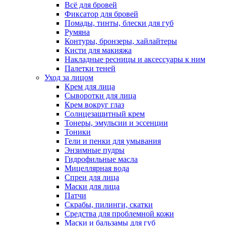
Всё для бровей
Фиксатор для бровей
Помады, тинты, блески для губ
Румяна
Контуры, бронзеры, хайлайтеры
Кисти для макияжа
Накладные ресницы и аксессуары к ним
Палетки теней
Уход за лицом
Крем для лица
Сыворотки для лица
Крем вокруг глаз
Солнцезащитный крем
Тонеры, эмульсии и эссенции
Тоники
Гели и пенки для умывания
Энзимные пудры
Гидрофильные масла
Мицеллярная вода
Спреи для лица
Маски для лица
Патчи
Скрабы, пилинги, скатки
Средства для проблемной кожи
Маски и бальзамы для губ