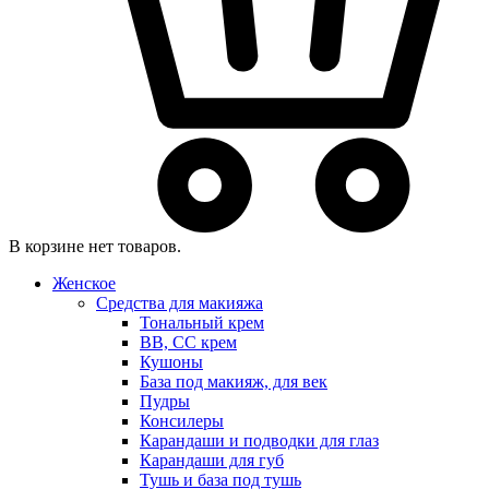
В корзине нет товаров.
Женское
Средства для макияжа
Тональный крем
BB, CC крем
Кушоны
База под макияж, для век
Пудры
Консилеры
Карандаши и подводки для глаз
Карандаши для губ
Тушь и база под тушь