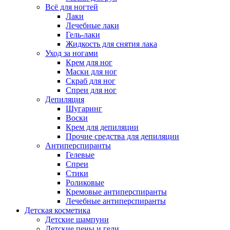
Всё для ногтей
Лаки
Лечебные лаки
Гель-лаки
Жидкость для снятия лака
Уход за ногами
Крем для ног
Маски для ног
Скраб для ног
Спреи для ног
Депиляция
Шугаринг
Воски
Крем для депиляции
Прочие средства для депиляции
Антиперспиранты
Гелевые
Спреи
Стики
Роликовые
Кремовые антиперспиранты
Лечебные антиперспиранты
Детская косметика
Детские шампуни
Детские пены и гели