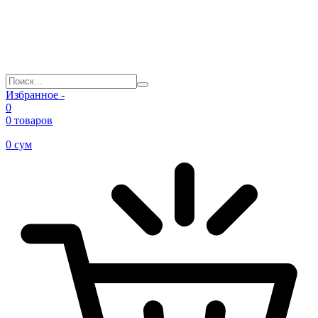
Избранное -
0
0 товаров
0
сум