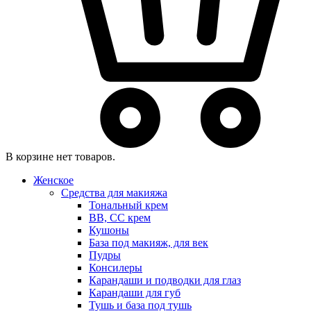
В корзине нет товаров.
Женское
Средства для макияжа
Тональный крем
BB, CC крем
Кушоны
База под макияж, для век
Пудры
Консилеры
Карандаши и подводки для глаз
Карандаши для губ
Тушь и база под тушь