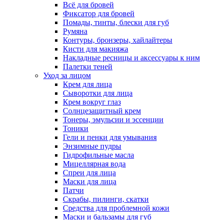
Всё для бровей
Фиксатор для бровей
Помады, тинты, блески для губ
Румяна
Контуры, бронзеры, хайлайтеры
Кисти для макияжа
Накладные ресницы и аксессуары к ним
Палетки теней
Уход за лицом
Крем для лица
Сыворотки для лица
Крем вокруг глаз
Солнцезащитный крем
Тонеры, эмульсии и эссенции
Тоники
Гели и пенки для умывания
Энзимные пудры
Гидрофильные масла
Мицеллярная вода
Спреи для лица
Маски для лица
Патчи
Скрабы, пилинги, скатки
Средства для проблемной кожи
Маски и бальзамы для губ