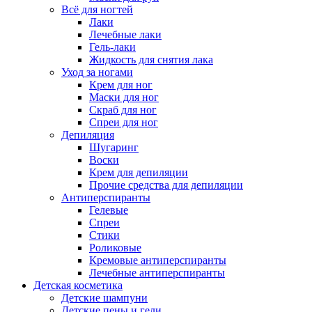
Всё для ногтей
Лаки
Лечебные лаки
Гель-лаки
Жидкость для снятия лака
Уход за ногами
Крем для ног
Маски для ног
Скраб для ног
Спреи для ног
Депиляция
Шугаринг
Воски
Крем для депиляции
Прочие средства для депиляции
Антиперспиранты
Гелевые
Спреи
Стики
Роликовые
Кремовые антиперспиранты
Лечебные антиперспиранты
Детская косметика
Детские шампуни
Детские пены и гели