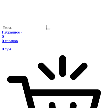
Избранное -
0
0 товаров
0
сум