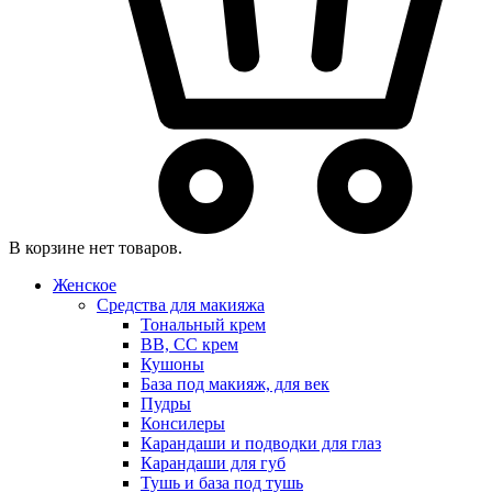
В корзине нет товаров.
Женское
Средства для макияжа
Тональный крем
BB, CC крем
Кушоны
База под макияж, для век
Пудры
Консилеры
Карандаши и подводки для глаз
Карандаши для губ
Тушь и база под тушь