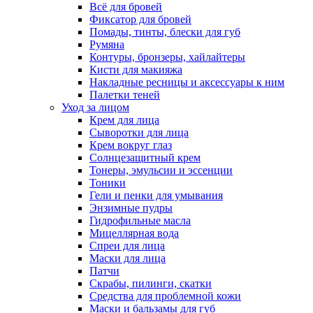
Всё для бровей
Фиксатор для бровей
Помады, тинты, блески для губ
Румяна
Контуры, бронзеры, хайлайтеры
Кисти для макияжа
Накладные ресницы и аксессуары к ним
Палетки теней
Уход за лицом
Крем для лица
Сыворотки для лица
Крем вокруг глаз
Солнцезащитный крем
Тонеры, эмульсии и эссенции
Тоники
Гели и пенки для умывания
Энзимные пудры
Гидрофильные масла
Мицеллярная вода
Спреи для лица
Маски для лица
Патчи
Скрабы, пилинги, скатки
Средства для проблемной кожи
Маски и бальзамы для губ