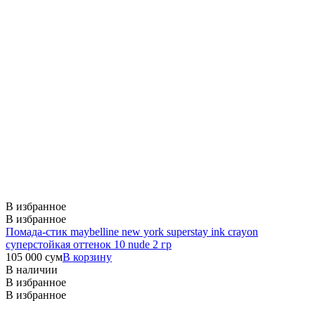
В избранное
В избранное
Помада-стик maybelline new york superstay ink crayon
суперстойкая оттенок 10 nude 2 гр
105 000
сум
В корзину
В наличии
В избранное
В избранное