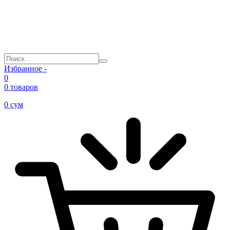
Избранное -
0
0 товаров
0
сум