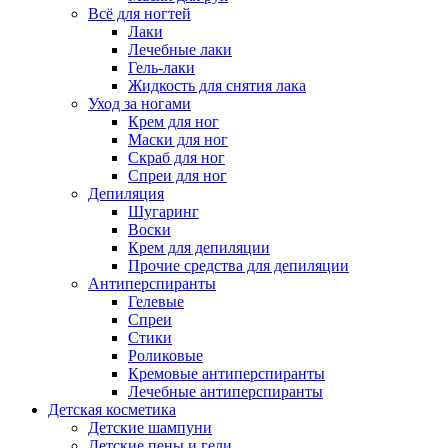
Всё для ногтей
Лаки
Лечебные лаки
Гель-лаки
Жидкость для снятия лака
Уход за ногами
Крем для ног
Маски для ног
Скраб для ног
Спреи для ног
Депиляция
Шугаринг
Воски
Крем для депиляции
Прочие средства для депиляции
Антиперспиранты
Гелевые
Спреи
Стики
Роликовые
Кремовые антиперспиранты
Лечебные антиперспиранты
Детская косметика
Детские шампуни
Детские пены и гели