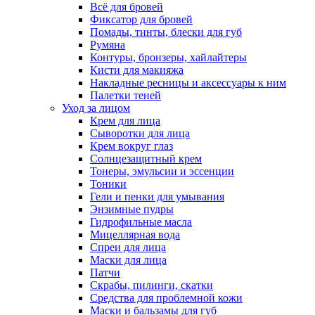
Всё для бровей
Фиксатор для бровей
Помады, тинты, блески для губ
Румяна
Контуры, бронзеры, хайлайтеры
Кисти для макияжа
Накладные ресницы и аксессуары к ним
Палетки теней
Уход за лицом
Крем для лица
Сыворотки для лица
Крем вокруг глаз
Солнцезащитный крем
Тонеры, эмульсии и эссенции
Тоники
Гели и пенки для умывания
Энзимные пудры
Гидрофильные масла
Мицеллярная вода
Спреи для лица
Маски для лица
Патчи
Скрабы, пилинги, скатки
Средства для проблемной кожи
Маски и бальзамы для губ