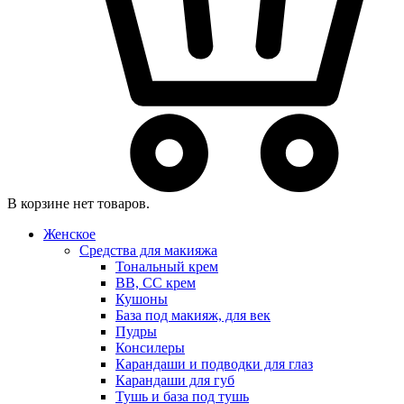
В корзине нет товаров.
Женское
Средства для макияжа
Тональный крем
BB, CC крем
Кушоны
База под макияж, для век
Пудры
Консилеры
Карандаши и подводки для глаз
Карандаши для губ
Тушь и база под тушь