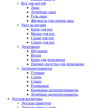
Всё для ногтей
Лаки
Лечебные лаки
Гель-лаки
Жидкость для снятия лака
Уход за ногами
Крем для ног
Маски для ног
Скраб для ног
Спреи для ног
Депиляция
Шугаринг
Воски
Крем для депиляции
Прочие средства для депиляции
Антиперспиранты
Гелевые
Спреи
Стики
Роликовые
Кремовые антиперспиранты
Лечебные антиперспиранты
Детская косметика
Детские шампуни
Детские пены и гели