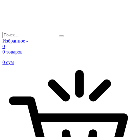
Избранное -
0
0 товаров
0
сум