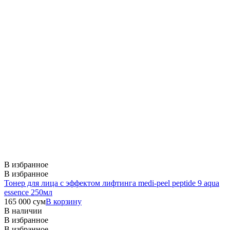
В избранное
В избранное
Тонер для лица с эффектом лифтинга medi-peel peptide 9 aqua
essence 250мл
165 000
сум
В корзину
В наличии
В избранное
В избранное