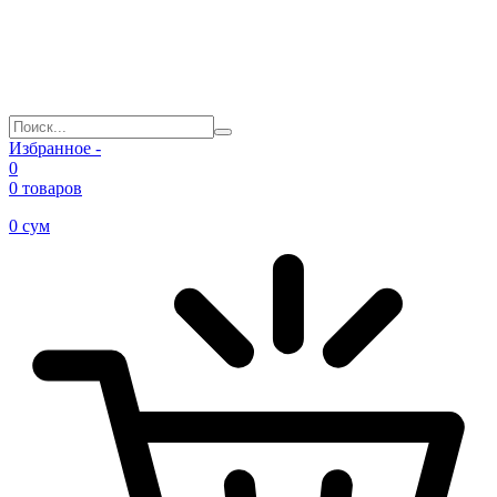
Избранное -
0
0 товаров
0
сум