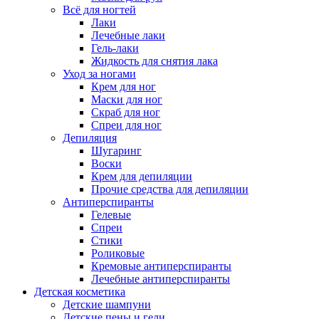
Всё для ногтей
Лаки
Лечебные лаки
Гель-лаки
Жидкость для снятия лака
Уход за ногами
Крем для ног
Маски для ног
Скраб для ног
Спреи для ног
Депиляция
Шугаринг
Воски
Крем для депиляции
Прочие средства для депиляции
Антиперспиранты
Гелевые
Спреи
Стики
Роликовые
Кремовые антиперспиранты
Лечебные антиперспиранты
Детская косметика
Детские шампуни
Детские пены и гели