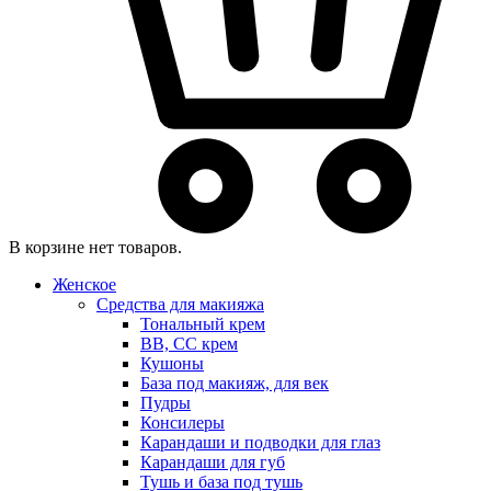
В корзине нет товаров.
Женское
Средства для макияжа
Тональный крем
BB, CC крем
Кушоны
База под макияж, для век
Пудры
Консилеры
Карандаши и подводки для глаз
Карандаши для губ
Тушь и база под тушь