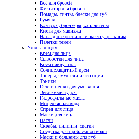
Всё для бровей
Фиксатор для бровей
Помады, тинты, блески для губ
Румяна
Контуры, бронзеры, хайлайтеры
Кисти для макияжа
Накладные ресницы и аксессуары к ним
Палетки теней
Уход за лицом
Крем для лица
Сыворотки для лица
Крем вокруг глаз
Солнцезащитный крем
Тонеры, эмульсии и эссенции
Тоники
Гели и пенки для умывания
Энзимные пудры
Гидрофильные масла
Мицеллярная вода
Спреи для лица
Маски для лица
Патчи
Скрабы, пилинги, скатки
Средства для проблемной кожи
Маски и бальзамы для губ