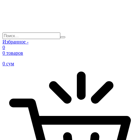
Избранное -
0
0 товаров
0
сум