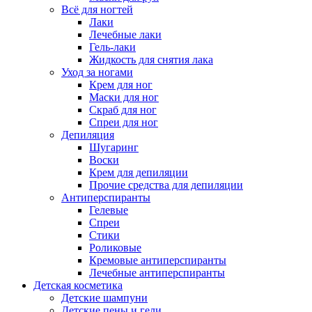
Всё для ногтей
Лаки
Лечебные лаки
Гель-лаки
Жидкость для снятия лака
Уход за ногами
Крем для ног
Маски для ног
Скраб для ног
Спреи для ног
Депиляция
Шугаринг
Воски
Крем для депиляции
Прочие средства для депиляции
Антиперспиранты
Гелевые
Спреи
Стики
Роликовые
Кремовые антиперспиранты
Лечебные антиперспиранты
Детская косметика
Детские шампуни
Детские пены и гели