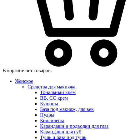
В корзине нет товаров.
Женское
Средства для макияжа
Тональный крем
BB, CC крем
Кушоны
База под макияж, для век
Пудры
Консилеры
Карандаши и подводки для глаз
Карандаши для губ
Тушь и база под тушь