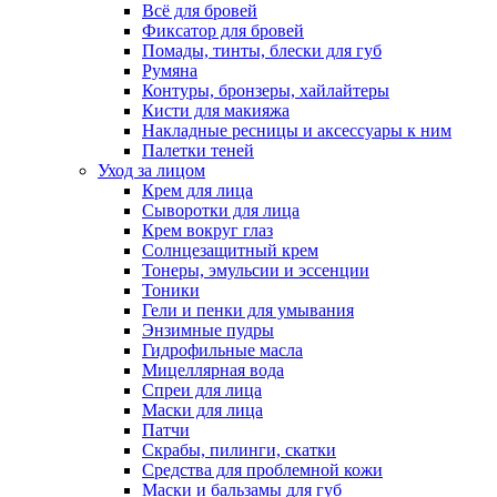
Всё для бровей
Фиксатор для бровей
Помады, тинты, блески для губ
Румяна
Контуры, бронзеры, хайлайтеры
Кисти для макияжа
Накладные ресницы и аксессуары к ним
Палетки теней
Уход за лицом
Крем для лица
Сыворотки для лица
Крем вокруг глаз
Солнцезащитный крем
Тонеры, эмульсии и эссенции
Тоники
Гели и пенки для умывания
Энзимные пудры
Гидрофильные масла
Мицеллярная вода
Спреи для лица
Маски для лица
Патчи
Скрабы, пилинги, скатки
Средства для проблемной кожи
Маски и бальзамы для губ