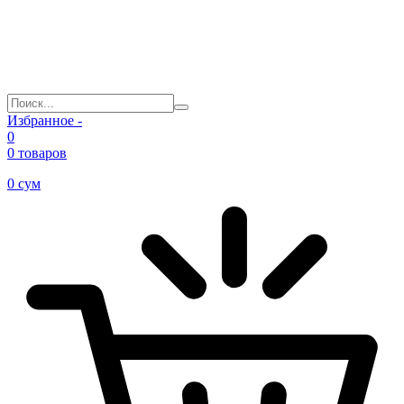
Избранное -
0
0 товаров
0
сум