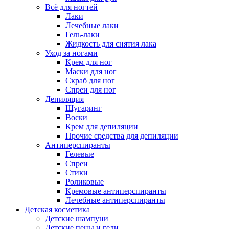
Всё для ногтей
Лаки
Лечебные лаки
Гель-лаки
Жидкость для снятия лака
Уход за ногами
Крем для ног
Маски для ног
Скраб для ног
Спреи для ног
Депиляция
Шугаринг
Воски
Крем для депиляции
Прочие средства для депиляции
Антиперспиранты
Гелевые
Спреи
Стики
Роликовые
Кремовые антиперспиранты
Лечебные антиперспиранты
Детская косметика
Детские шампуни
Детские пены и гели