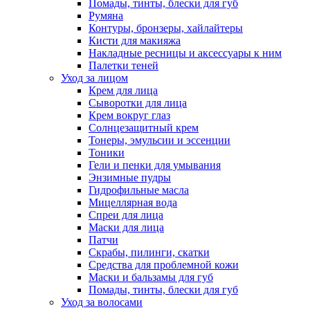
Помады, тинты, блески для губ
Румяна
Контуры, бронзеры, хайлайтеры
Кисти для макияжа
Накладные ресницы и аксессуары к ним
Палетки теней
Уход за лицом
Крем для лица
Сыворотки для лица
Крем вокруг глаз
Солнцезащитный крем
Тонеры, эмульсии и эссенции
Тоники
Гели и пенки для умывания
Энзимные пудры
Гидрофильные масла
Мицеллярная вода
Спреи для лица
Маски для лица
Патчи
Скрабы, пилинги, скатки
Средства для проблемной кожи
Маски и бальзамы для губ
Помады, тинты, блески для губ
Уход за волосами