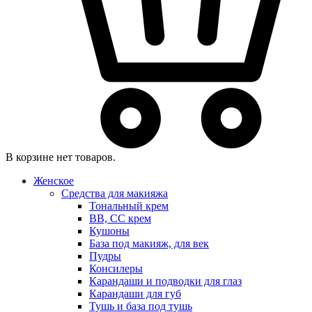
В корзине нет товаров.
Женское
Средства для макияжа
Тональный крем
BB, CC крем
Кушоны
База под макияж, для век
Пудры
Консилеры
Карандаши и подводки для глаз
Карандаши для губ
Тушь и база под тушь