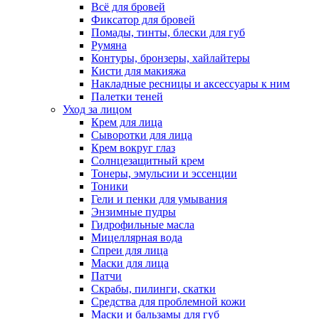
Всё для бровей
Фиксатор для бровей
Помады, тинты, блески для губ
Румяна
Контуры, бронзеры, хайлайтеры
Кисти для макияжа
Накладные ресницы и аксессуары к ним
Палетки теней
Уход за лицом
Крем для лица
Сыворотки для лица
Крем вокруг глаз
Солнцезащитный крем
Тонеры, эмульсии и эссенции
Тоники
Гели и пенки для умывания
Энзимные пудры
Гидрофильные масла
Мицеллярная вода
Спреи для лица
Маски для лица
Патчи
Скрабы, пилинги, скатки
Средства для проблемной кожи
Маски и бальзамы для губ