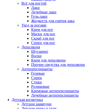
Всё для ногтей
Лаки
Лечебные лаки
Гель-лаки
Жидкость для снятия лака
Уход за ногами
Крем для ног
Маски для ног
Скраб для ног
Спреи для ног
Депиляция
Шугаринг
Воски
Крем для депиляции
Прочие средства для депиляции
Антиперспиранты
Гелевые
Спреи
Стики
Роликовые
Кремовые антиперспиранты
Лечебные антиперспиранты
Детская косметика
Детские шампуни
Детские пены и гели