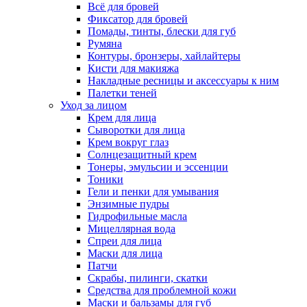
Всё для бровей
Фиксатор для бровей
Помады, тинты, блески для губ
Румяна
Контуры, бронзеры, хайлайтеры
Кисти для макияжа
Накладные ресницы и аксессуары к ним
Палетки теней
Уход за лицом
Крем для лица
Сыворотки для лица
Крем вокруг глаз
Солнцезащитный крем
Тонеры, эмульсии и эссенции
Тоники
Гели и пенки для умывания
Энзимные пудры
Гидрофильные масла
Мицеллярная вода
Спреи для лица
Маски для лица
Патчи
Скрабы, пилинги, скатки
Средства для проблемной кожи
Маски и бальзамы для губ