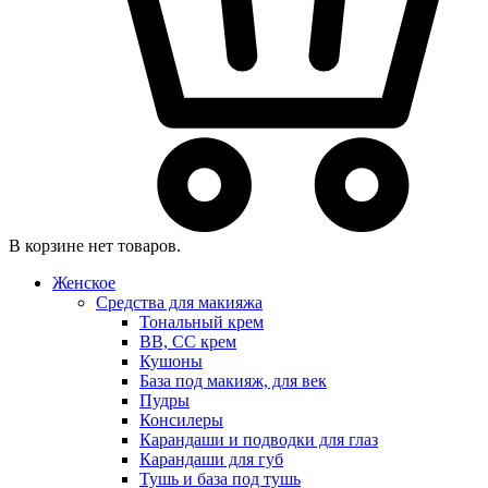
В корзине нет товаров.
Женское
Средства для макияжа
Тональный крем
BB, CC крем
Кушоны
База под макияж, для век
Пудры
Консилеры
Карандаши и подводки для глаз
Карандаши для губ
Тушь и база под тушь