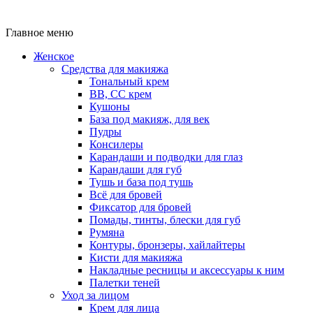
Главное меню
Женское
Средства для макияжа
Тональный крем
BB, CC крем
Кушоны
База под макияж, для век
Пудры
Консилеры
Карандаши и подводки для глаз
Карандаши для губ
Тушь и база под тушь
Всё для бровей
Фиксатор для бровей
Помады, тинты, блески для губ
Румяна
Контуры, бронзеры, хайлайтеры
Кисти для макияжа
Накладные ресницы и аксессуары к ним
Палетки теней
Уход за лицом
Крем для лица