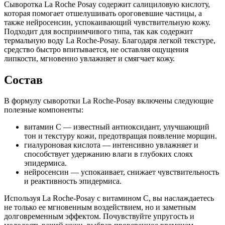
Сыворотка La Roche Posay содержит салициловую кислоту,
которая помогает отшелушивать ороговевшие частицы, а
также нейросенсин, успокаивающий чувствительную кожу.
Подходит для восприимчивого типа, так как содержит
термальную воду La Roche-Posay. Благодаря легкой текстуре,
средство быстро впитывается, не оставляя ощущения
липкости, мгновенно увлажняет и смягчает кожу.
Состав
В формулу сыворотки La Roche-Posay включены следующие
полезные компоненты:
витамин C — известный антиоксидант, улучшающий
тон и текстуру кожи, предотвращая появление морщин.
гиалуроновая кислота — интенсивно увлажняет и
способствует удержанию влаги в глубоких слоях
эпидермиса.
нейросенсин — успокаивает, снижает чувствительность
и реактивность эпидермиса.
Используя La Roche-Posay с витамином C, вы наслаждаетесь
не только ее мгновенным воздействием, но и заметным
долговременным эффектом. Почувствуйте упругость и