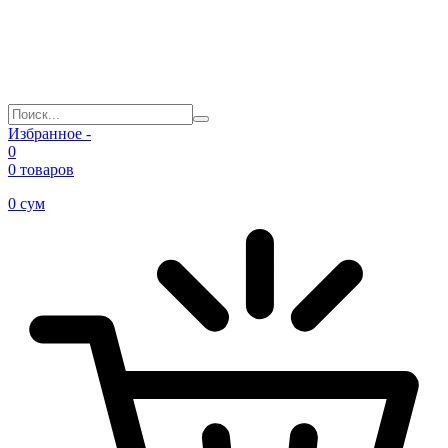
Избранное -
0
0 товаров
0
сум