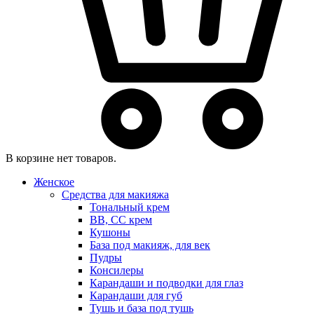
В корзине нет товаров.
Женское
Средства для макияжа
Тональный крем
BB, CC крем
Кушоны
База под макияж, для век
Пудры
Консилеры
Карандаши и подводки для глаз
Карандаши для губ
Тушь и база под тушь