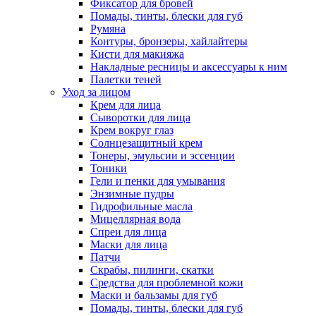
Фиксатор для бровей
Помады, тинты, блески для губ
Румяна
Контуры, бронзеры, хайлайтеры
Кисти для макияжа
Накладные ресницы и аксессуары к ним
Палетки теней
Уход за лицом
Крем для лица
Сыворотки для лица
Крем вокруг глаз
Солнцезащитный крем
Тонеры, эмульсии и эссенции
Тоники
Гели и пенки для умывания
Энзимные пудры
Гидрофильные масла
Мицеллярная вода
Спреи для лица
Маски для лица
Патчи
Скрабы, пилинги, скатки
Средства для проблемной кожи
Маски и бальзамы для губ
Помады, тинты, блески для губ