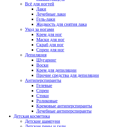
Всё для ногтей
Лаки
Лечебные лаки
Гель-лаки
Жидкость для снятия лака
Уход за ногами
Крем для ног
Маски для ног
Скраб для ног
Спреи для ног
Депиляция
Шугаринг
Воски
Крем для депиляции
Прочие средства для депиляции
Антиперспиранты
Гелевые
Спреи
Стики
Роликовые
Кремовые антиперспиранты
Лечебные антиперспиранты
Детская косметика
Детские шампуни
Детские пены и гели