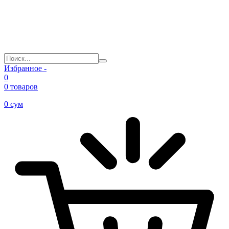
Избранное -
0
0 товаров
0
сум