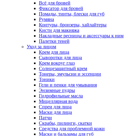
Всё для бровей
Фиксатор для бровей
Помады, тинты, блески для губ
Румяна
Контуры, бронзеры, хайлайтеры
Кисти для макияжа
Накладные ресницы и аксессуары к ним
Палетки теней
Уход за лицом
Крем для лица
Сыворотки для лица
Крем вокруг глаз
Солнцезащитный крем
Тонеры, эмульсии и эссенции
Тоники
Гели и пенки для умывания
Энзимные пудры
Гидрофильные масла
Мицеллярная вода
Спреи для лица
Маски для лица
Патчи
Скрабы, пилинги, скатки
Средства для проблемной кожи
Маски и бальзамы для губ