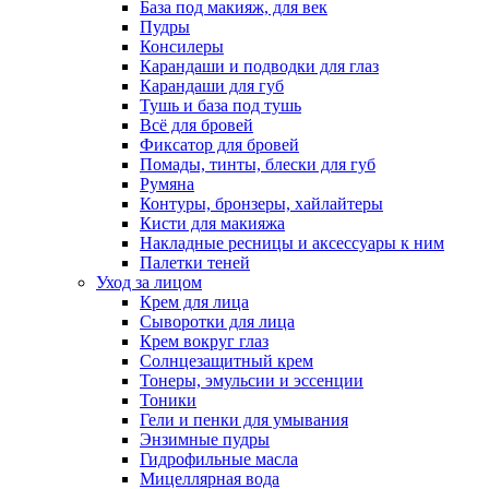
База под макияж, для век
Пудры
Консилеры
Карандаши и подводки для глаз
Карандаши для губ
Тушь и база под тушь
Всё для бровей
Фиксатор для бровей
Помады, тинты, блески для губ
Румяна
Контуры, бронзеры, хайлайтеры
Кисти для макияжа
Накладные ресницы и аксессуары к ним
Палетки теней
Уход за лицом
Крем для лица
Сыворотки для лица
Крем вокруг глаз
Солнцезащитный крем
Тонеры, эмульсии и эссенции
Тоники
Гели и пенки для умывания
Энзимные пудры
Гидрофильные масла
Мицеллярная вода