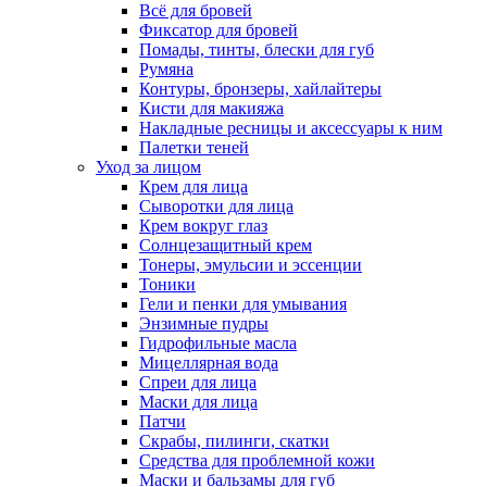
Всё для бровей
Фиксатор для бровей
Помады, тинты, блески для губ
Румяна
Контуры, бронзеры, хайлайтеры
Кисти для макияжа
Накладные ресницы и аксессуары к ним
Палетки теней
Уход за лицом
Крем для лица
Сыворотки для лица
Крем вокруг глаз
Солнцезащитный крем
Тонеры, эмульсии и эссенции
Тоники
Гели и пенки для умывания
Энзимные пудры
Гидрофильные масла
Мицеллярная вода
Спреи для лица
Маски для лица
Патчи
Скрабы, пилинги, скатки
Средства для проблемной кожи
Маски и бальзамы для губ