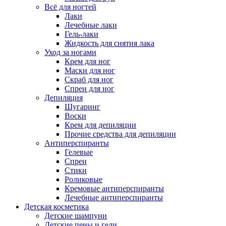
Всё для ногтей
Лаки
Лечебные лаки
Гель-лаки
Жидкость для снятия лака
Уход за ногами
Крем для ног
Маски для ног
Скраб для ног
Спреи для ног
Депиляция
Шугаринг
Воски
Крем для депиляции
Прочие средства для депиляции
Антиперспиранты
Гелевые
Спреи
Стики
Роликовые
Кремовые антиперспиранты
Лечебные антиперспиранты
Детская косметика
Детские шампуни
Детские пены и гели