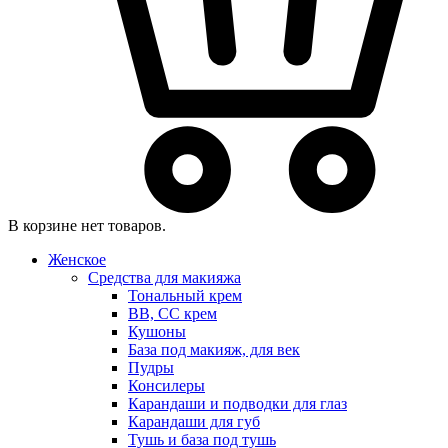
В корзине нет товаров.
Женское
Средства для макияжа
Тональный крем
BB, CC крем
Кушоны
База под макияж, для век
Пудры
Консилеры
Карандаши и подводки для глаз
Карандаши для губ
Тушь и база под тушь