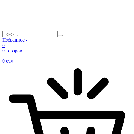
Избранное -
0
0 товаров
0
сум